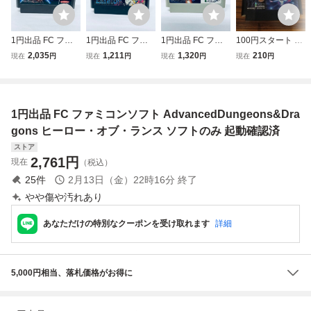
1円出品 FC ファ
1円出品 FC ファ
1円出品 FC ファ
100円スタート 動
ミコンソフト ラス
ミコンソフト エリ
ミコンソフト 重力
作確認 ファミコン
2,035
1,211
1,320
210
現在
円
現在
円
現在
円
現在
円
トハルマゲドン ソ
ュシオン ソフトの
装甲メタルストー
ホーリーダイヴァ
フトのみ 起動確認
み 起動確認済
ム ソフトのみ 起
ー FC ソフトのみ
済
動確認済
アイレム
1円出品 FC ファミコンソフト AdvancedDungeons&Dra
gons ヒーロー・オブ・ランス ソフトのみ 起動確認済
ストア
2,761
円
現在
（税込）
25
件
2月13日（金）22時16分
終了
やや傷や汚れあり
あなただけの特別なクーポンを受け取れます
詳細
5,000円相当、落札価格がお得に