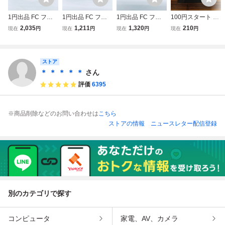
1円出品 FC ファ
1円出品 FC ファ
1円出品 FC ファ
100円スタート 動
ミコンソフト ラス
ミコンソフト エリ
ミコンソフト 重力
作確認 ファミコン
2,035
1,211
1,320
210
現在
円
現在
円
現在
円
現在
円
トハルマゲドン ソ
ュシオン ソフトの
装甲メタルストー
ホーリーダイヴァ
フトのみ 起動確認
み 起動確認済
ム ソフトのみ 起
ー FC ソフトのみ
済
動確認済
アイレム
ストア
＊ ＊ ＊ ＊ ＊
さん
評価
6395
※商品削除などのお問い合わせは
こちら
ストアの情報
ニュースレター配信登録
別のカテゴリで探す
コンピュータ
家電、AV、カメラ