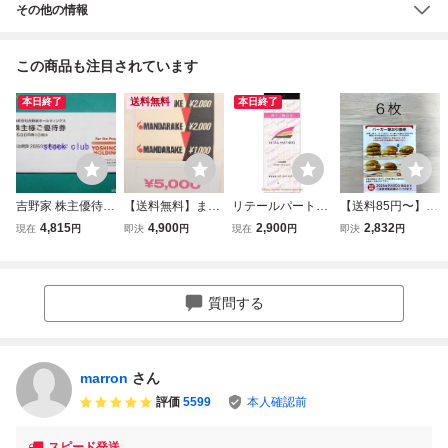
その他の情報
この商品も注目されています
本日終了
送料無料
本日終了
吉野家 株主優待券
【送料無料】まん
リテールパートナ
【送料85円〜】
500円券10枚１冊
だらけ 株主優待券
ーズ株主優待券
【即決】 6枚 マク
4,815
4,900
2,900
2,832
現在
円
即決
円
現在
円
即決
円
5000円分 送料8
5000円分
（100円券） 50枚
ドナルド バーガー
5円～ 匿名発送
(5000円分)
株主優待券 サンド
可
ウィッチ 引換券
質問する
marron
さん
評価
5599
本人確認前
スピード発送