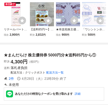
本日終了
リテールパートナ
【送料85円〜】
★幸楽苑株主優待
「ワシントンホテ
ーズ株主優待券
【即決】 6枚 マク
券 1000円分 来
ル 株主優待」 株
2,900
2,832
900
500
現在
円
即決
円
現在
円
即決
円
（100円券） 50枚
ドナルド バーガー
年6月まで★複数
主ご優待券 ワシン
(5000円分)
株主優待券 サンド
セットあり 送料
トンホテルプラ
ウィッチ 引換券
85円
ザ・R&Bホテル
【1枚】/ 宿泊・飲
★まんだらけ 株主優待券 5000円分★送料85円から①
食20%割引 / 有効
期限2027年6月30
4,300
円
即決
（税0円）
日
落札者負担
送料
配送方法
クリックポスト
配送方法一覧
2
件
4月28日（火）21時39分
終了
未使用
あなただけの特別なクーポンを受け取れます
詳細