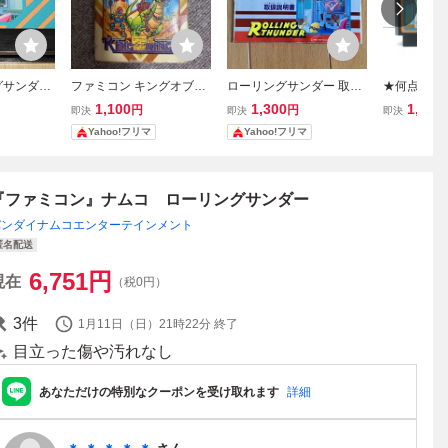
グサンダ
ファミコン キングオブキ
ローリングサンダー 取扱
★何点でも
ンソフト
ングス 取扱説明書 ナムコ
説明書 ファミコン
★ ローリン
1,100
1,300
1,580
円
円
即決
即決
即決
ァミコン チ
Yahoo!フリマ
Yahoo!フリマ
C ソフト 
『ファミコン』ナムコ ローリングサンダー
バンダイナムコエンターテインメント
匿名配送
6,751
円
現在
（税0円）
3
件
1月11日（日）21時22分
終了
目立った傷や汚れなし
あなただけの特別なクーポンを受け取れます
詳細