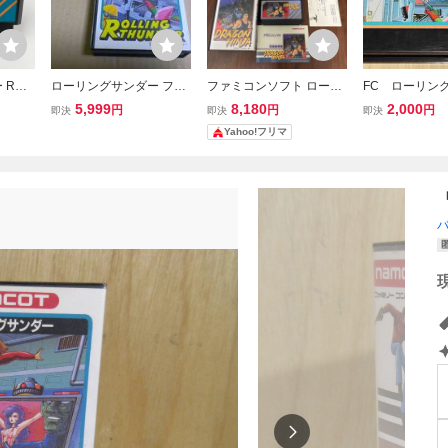
ROL
ローリングサンダー ファ
ファミコンソフト ローリ
FC ローリン
 ファミ
ミコン
ングサンダー ドラゴンニ
ー ファミコ
5,999
8,180
2,000
円
円
円
即決
即決
即決
ト F
ンジャ 2本セット 箱説明
ナムコ
Yahoo!フリマ
書付