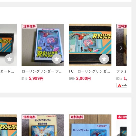
送料無料
送料無料
ー ROL
ローリングサンダー ファ
FC ローリングサンダ
ファミコン
ER ファミ
ミコン
ー ファミコンソフト
ングス 取扱
5,999
2,000
1,100
円
円
即決
即決
即決
ソフト F
ナムコ
Yahoo!
送料無料
送料無料
本日終了