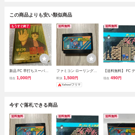
この商品よりも安い類似商品
もうすぐ終了
送料無料
送料無料
新品 FC 早打ちスーパー
ファミコン ローリングサ
【送料無料】 FC 
囲碁 ナムコ ファミコンソ
ンダー
ル・デビル物語 女
1,000
1,500
490
円
円
円
現在
即決
現在
フト
ナムコ namcot フ
Yahoo!フリマ
ン ソフト カセット
テン レトロゲーム
確認
今すぐ落札できる商品
送料無料
送料無料
送料無料