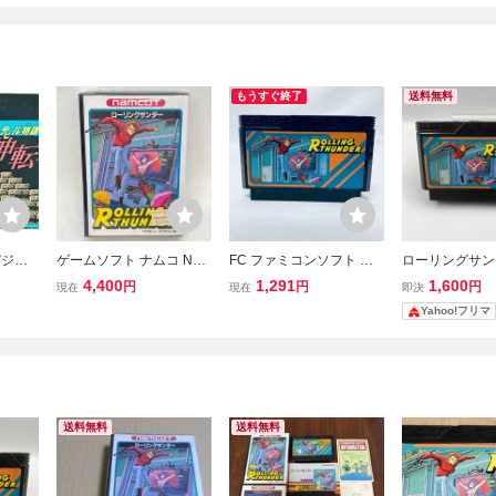
もうすぐ終了
送料無料
デジタ
ゲームソフト ナムコ NA
FC ファミコンソフト ロ
ローリングサンダ
神転生
MCO ファミリ-コンピュ
ーリングサンダー ソフト
LING THUND
4,400
1,291
1,600
円
円
円
現在
現在
即決
ァミコ
ーター ファミコンカセッ
のみ 起動確認済
コン ファミコン
Yahoo!フリマ
 メガ
ト ローリングサンダー ◆
C ナムコ
 動作未
2016
送料無料
送料無料