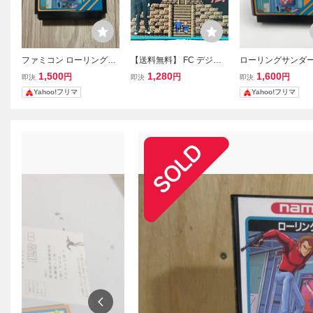
ファミコン ローリングサ
【送料無料】 FC デジタ
ローリングサンダー 
ンダー
ル・デビル物語 女神転生
LING THUNDER
1,500
1,280
1,600
円
円
円
即決
即決
即決
ナムコ namcot ファミコ
コン ファミコンソフ
Yahoo!フリマ
Yahoo!フリマ
ン ソフト カセット メガ
C ナムコ
テン レトロゲーム 動作未
確認