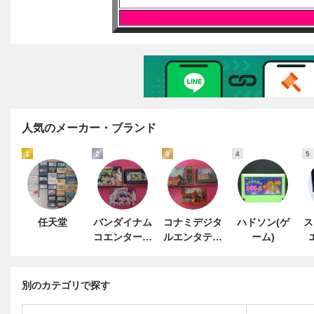
人気のメーカー・ブランド
1
2
3
4
5
任天堂
バンダイナム
コナミデジタ
ハドソン(ゲ
ス
コエンターテ
ルエンタテイ
ーム)
インメント
ンメント
別のカテゴリで探す