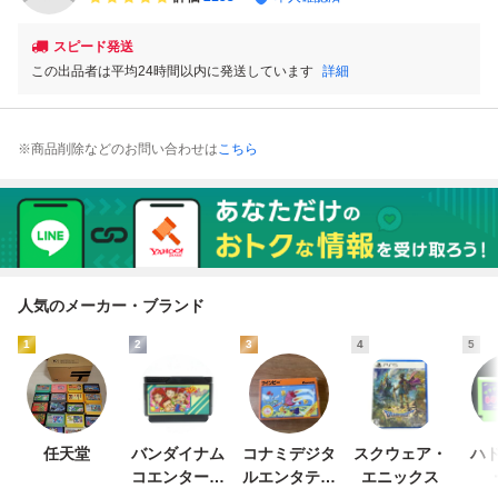
リーコンピュータ
リーコンピュータ
ーコンピュータ
スピード発送
この出品者は平均24時間以内に発送しています
詳細
※商品削除などのお問い合わせは
こちら
人気のメーカー・ブランド
1
2
3
4
5
任天堂
バンダイナム
コナミデジタ
スクウェア・
ハド
コエンターテ
ルエンタテイ
エニックス