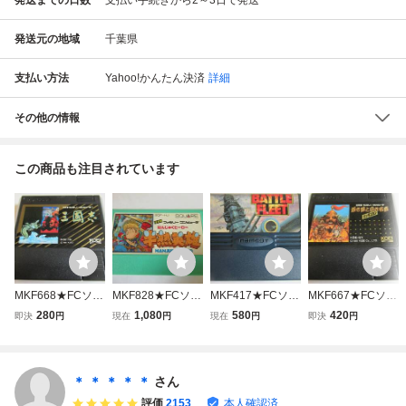
発送元の地域
千葉県
支払い方法
Yahoo!かんたん決済
詳細
その他の情報
この商品も注目されています
MKF668★FCソフ
MKF828★FCソフ
MKF417★FCソフ
MKF667★FCソフ
トのみ 三國志 セ
トのみ 半熟英雄
トのみ BATTLE FL
トのみ 蒼き狼と白
280
1,080
580
420
即決
円
現在
円
現在
円
即決
円
ーブデータ有り 起
はんじゅくヒーロ
EET バトルフリー
き牝鹿 ジンギスカ
動確認済み クリー
ー セーブデータ有
ト セーブデータ有
ン セーブデータ有
ニング済み ファミ
り 起動確認済み
り 起動確認済み
り 起動確認済み
コン ファミリーコ
クリーニング済み
クリーニング済み
クリーニング済 フ
＊ ＊ ＊ ＊ ＊
さん
ンピュータ
ファミコン ファミ
ファミコン ファミ
ァミコン ファミリ
評価
2153
本人確認済