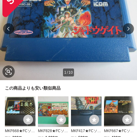
1
/
10
この商品よりも安い類似商品
MKF668★FCソフ
MKF828★FCソフ
MKF417★FCソフ
MKF667★FCソフ
トのみ 三國志 セ
トのみ 半熟英雄
トのみ BATTLE FL
トのみ 蒼き狼と白