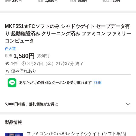
280
1,080
580
420
即決
円
現在
円
現在
円
即決
円
ーブデータ有り 起
はんじゅくヒーロ
EET バトルフリー
き牝鹿 ジンギスカ
動確認済み クリー
ー セーブデータ有
ト セーブデータ有
ン セーブデータ有
ニング済み ファミ
り 起動確認済み
り 起動確認済み
り 起動確認済み
コン ファミリーコ
クリーニング済み
クリーニング済み
クリーニング済 フ
MKF551★FCソフトのみ シャドウゲイト セーブデータ有
ンピュータ
ファミコン ファミ
ファミコン ファミ
ァミコン ファミリ
リーコンピュータ
リーコンピュータ
ーコンピュータ
り 起動確認済み クリーニング済み ファミコン ファミリー
コンピュータ
任天堂
1,580
円
即決
（税0円）
1
件
3月27日（金）21時37分
終了
傷や汚れあり
あなただけの特別なクーポンを受け取れます
詳細
5,000円相当、落札価格がお得に
製品情報
ファミコン (FC) <BR> シャドウゲイト (ソフト単品)