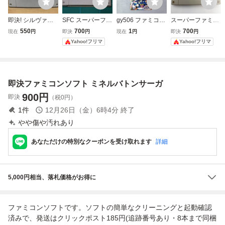
即決! シルヴァサ
SFC スーパーファ
gy506 ファミコン
スーパーファミコ
ーガ2 スーパーフ
ミコン シルヴァサ
FC NEO 平安京エ
ンソフト シルヴ
550
700
1
700
現在
円
即決
円
現在
円
即決
円
ァミコン SFC
ーガII SHVC-S8
イリアン ソフト
ァ・サーガ2 Silva
Yahoo!フリマ
Yahoo!フリマ
ソフトのみ
Saga II 動作未確
認
即決ファミコンソフト ミネルバトンサーガ
900
円
即決
（税0円）
1
件
12月26日（金）6時4分
終了
やや傷や汚れあり
あなただけの特別なクーポンを受け取れます
詳細
5,000円相当、落札価格がお得に
ファミコンソフトです。ソフトの簡単なクリーニングと起動確認
済みで、発送はクリックポスト185円(追跡番号あり・8本まで同梱