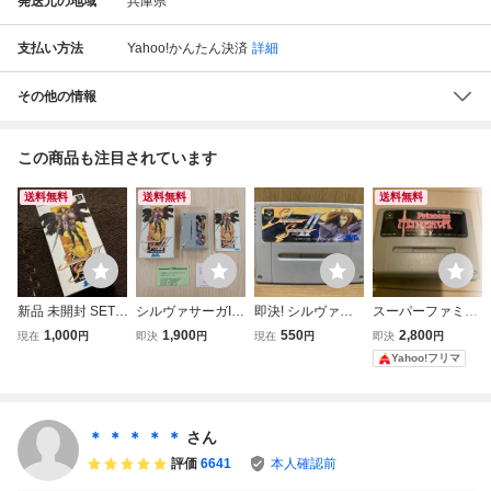
発送元の地域
兵庫県
支払い方法
Yahoo!かんたん決済
詳細
その他の情報
この商品も注目されています
送料無料
送料無料
送料無料
新品 未開封 SETA
シルヴァサーガII
即決! シルヴァサ
スーパーファミコ
セタ Silva Saga 2
スーパーファミコ
ーガ2 スーパーフ
ン プリンセス・ミ
1,000
1,900
550
2,800
現在
円
即決
円
現在
円
即決
円
シルヴァサーガ ２
ン ★送料無料★匿
ァミコン SFC
ネルバ ソフトのみ
Yahoo!フリマ
Nintendo 任天堂
名配送★
スーパーファミコ
ン ソフト SNES
＊ ＊ ＊ ＊ ＊
さん
評価
6641
本人確認前