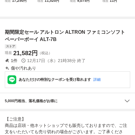
17,250
11,520
9,075
11
現在
円
現在
円
現在
円
現在
円
cro ゲームボーイ
LTRON 箱説付き
SP本体（AGS-00
めうり ファミコ
ミクロ ファミコン
1/ファミコンカラ
ン/スーファミ/ゲ
バージョン【1
ー） ゲームボーイ
ームボーイ 箱/説
円〜】
アドバンス GBA
明書付き ファミス
タ/ドラクエ/自己
期間限定セール アルトロン ALTRON ファミコンソフト
中心派など
ペーパーボーイ ALT-7B
ストア
21,582
円
現在
（税込）
1
件
12月17日（水）21時38分
終了
傷や汚れあり
あなただけの特別なクーポンを受け取れます
詳細
5,000円相当、落札価格がお得に
【ご注意】
商品は店頭・他ネットショップでも販売しておりますので、ご注
文をいただいても売り切れの場合がございます。ご了承くださ