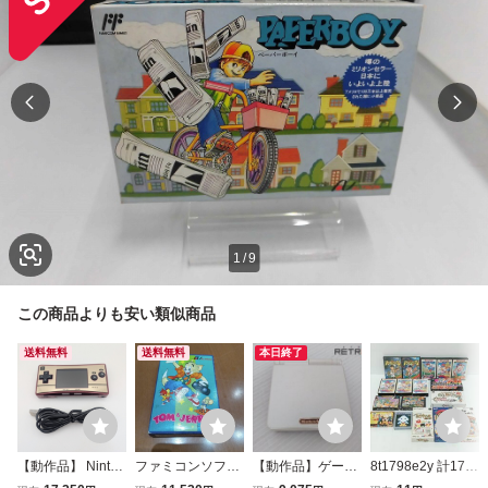
1
/
9
この商品よりも安い類似商品
送料無料
送料無料
本日終了
【動作品】 Ninten
ファミコンソフト
【動作品】ゲーム
8t1798e2y 計17点
do GAME BOY mi
トムとジェリー A
ボーイアドバンス
ゲームソフト まと