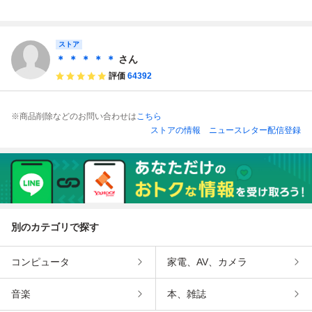
ミクロ ファミコン
1/ファミコンカラ
ン/スーファミ/ゲ
バージョン【1
ー） ゲームボーイ
ームボーイ 箱/説
円〜】
アドバンス GBA
明書付き ファミス
タ/ドラクエ/自己
ストア
中心派など
＊ ＊ ＊ ＊ ＊
さん
評価
64392
※商品削除などのお問い合わせは
こちら
ストアの情報
ニュースレター配信登録
別のカテゴリで探す
コンピュータ
家電、AV、カメラ
音楽
本、雑誌