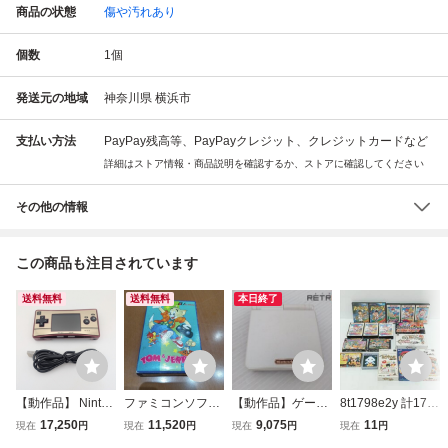
商品の状態
傷や汚れあり
個数
1
個
発送元の地域
神奈川県 横浜市
支払い方法
PayPay残高等、PayPayクレジット、クレジットカードなど
詳細はストア情報・商品説明を確認するか、ストアに確認してください
その他の情報
この商品も注目されています
送料無料
送料無料
本日終了
【動作品】 Ninten
ファミコンソフト
【動作品】ゲーム
8t1798e2y 計17点
do GAME BOY mi
トムとジェリー A
ボーイアドバンス
ゲームソフト まと
17,250
11,520
9,075
11
現在
円
現在
円
現在
円
現在
円
cro ゲームボーイ
LTRON 箱説付き
SP本体（AGS-00
めうり ファミコ