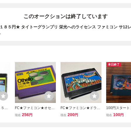
このオークションは終了しています
８５円★ タイトーグランプリ 栄光へのライセンス ファミコン サ12レ即
み
本日終了
８５円
FC★ファミコン★オセロ
FC★ファミコン★ドラゴ
100円スタート
ー フ
★河田★ツクダオリジナ
ンスレイヤー4 ★ナムコ
FC ファミコン
256
200
100
円
円
円
現在
現在
現在
発送 F
ル★クリックポスト185
★クリックポスト185円
チャーズオブロ
済み
円
のみ LOLO H
所 ハル研究所