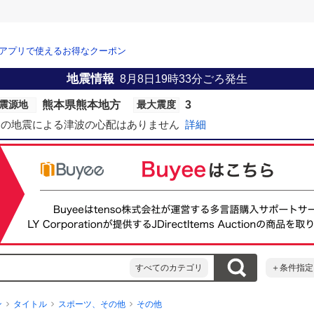
アプリで使えるお得なクーポン
地震情報
8月8日19時33分
ごろ発生
熊本県熊本地方
3
震源地
最大震度
この地震による津波の心配はありません
詳細
すべてのカテゴリ
＋条件指定
ン
タイトル
スポーツ、その他
その他