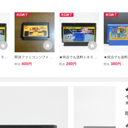
本日終了
本日終了
本日終了
８５円
即決ファミコンソフト タ
★何点でも送料１８５円
★何点でも送料
ー フ
イトーグランプリ 栄光へ
★ 12 スターラスター フ
★ ダウボーイ 
400
280
380
円
円
円
即決
即決
即決
発送 F
のライセンス
ァミコン サ15レ即発送 F
サ12レ即発送 F
済み
C ソフト 動作確認済み
動作確認済み