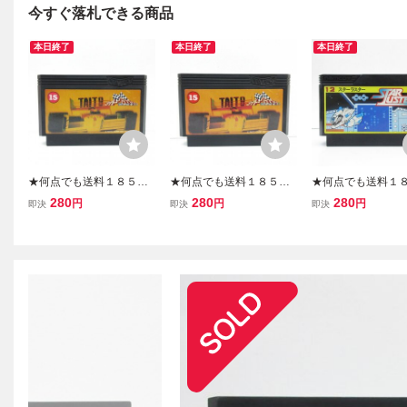
今すぐ落札できる商品
本日終了
本日終了
本日終了
★何点でも送料１８５円
★何点でも送料１８５円
★何点でも送料１
★ タイトーグランプリ 栄
★ タイトーグランプリ 栄
★ 12 スターラスタ
280
280
280
円
円
円
即決
即決
即決
光へのライセンス ファミ
光へのライセンス ファミ
ァミコン サ12レ即
コン ツ9レ即発送 FC ソフ
コン ツ10レ即発送 FC ソ
C ソフト 動作確認
ト 動作確認済み
フト 動作確認済み