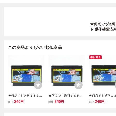
★何点でも送料１
ト 動作確認済
この商品よりも安い類似商品
本日終了
★何点でも送料１８５円
★何点でも送料１８５円
★何点でも送料１
★ 12 スターラスター フ
★ 12 スターラスター フ
★ 12 スターラスタ
240
240
240
円
円
円
即決
即決
即決
ァミコン ツ16レ即発送 F
ァミコン ツ4レ即発送 FC
ァミコン ツ13レ即
C ソフト 動作確認済み
ソフト 動作確認済み
C ソフト 動作確認