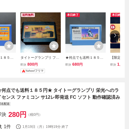
送料無料
本日終了
本日終了
１８５円
タイトーグランプリ ファ
★何点でも送料１８５円
【限定即決
ファミコン
ミコン FC TAITO Nintend
★ マッハライダー ファミ
ランプリ 
800
680
1,499
円
円
即決
即決
即決
C ソフト
o
コン ツ30レ即発送 FC ソ
ンス TAiTO 
Yahoo!フリマ
フト 動作確認済み
ァミコン レ
★何点でも送料１８５円★ タイトーグランプリ 栄光へのラ
イセンス ファミコン サ12レ即発送 FC ソフト 動作確認済み
匿名配送
280
円
即決
（税0円）
1
件
1月19日（月）19時19分
終了