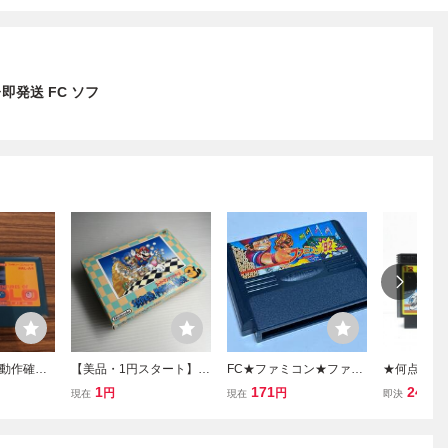
発送 FC ソフ
 動作確認
【美品・1円スタート】フ
FC★ファミコン★ファミ
★何点でも
 アドベン
ァミコンソフト スーパー
スタ92★ナムコ★クリッ
★ 12 ス
1
171
240
円
円
円
現在
現在
即決
ロ ソフト
マリオブラザーズ3 FC
クポスト185円
ァミコン ツ
AL研究
C ソフト 