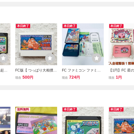
本日終了
本日終了
本日終了
】起動
FC版【 つっぱり大相撲
FC ファミコン ファミス
【1円】FC 星
コンソ
】起動確認済み★ファミ
タ’９１ ソフト 箱説付 起
夢の泉の物語 
500
724
1
円
円
円
現在
現在
現在
コンソフト カセット
動確認済
ト 箱/説明書付
コン ファミリ
ータ 起動確認済み
3fk/F3
送料無料
本日終了
本日終了