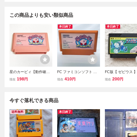
この商品よりも安い類似商品
本日終了
本日終了
星のカービィ【動作確認
FC ファミコンソフト 星
FC版【 ゼビウス 
済】８本まで同梱可 簡
のカービィ 夢の泉の物
確認済み★ファミ
198
410
200
円
円
円
現在
現在
現在
易清掃済 FC ファミコン
語 ソフトのみ 起動確認済
フト カセット
今すぐ落札できる商品
送料無料
本日終了