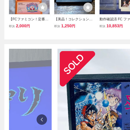
【FCファミコン！定番ア
【美品！コレクション引
動作確認済 FC フ
クションまとめ売り】任
退・動作確認済】FC ファ
ン アンタッチャブル
2,000
1,250
10,853
円
円
円
即決
即決
即決
天堂 スーパーマリオブ
ミコン『星霊狩り』 コ
UNTOUCHABLES
ラザーズ・3+星のカービ
レクター・マニア必見・
ロン ALTRON ALT-
ィ 3本セット 動作確認
まとめて・大量
フトと説明書のみ
済 SUPER MARIO BROS