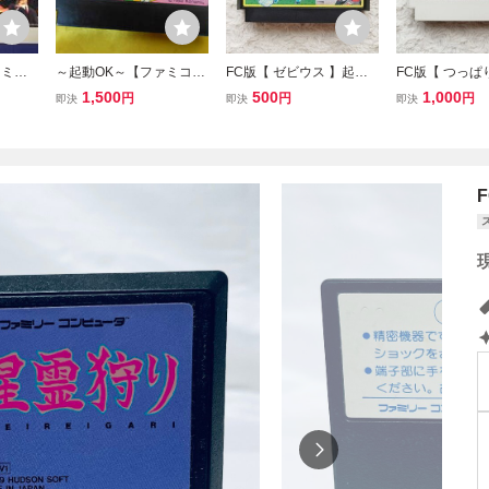
ァミコ
～起動OK～【ファミコン/
FC版【 ゼビウス 】起動
FC版【 つっぱ
 THE
FC】サーカスチャーリー
確認済み★ファミコンソ
】起動確認済み
1,500
500
1,000
円
円
円
即決
即決
即決
 アルト
フト カセット
コンソフト カ
U6 ソ