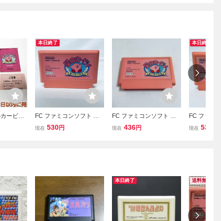
本日終了
本日終了
のカービィ
FC ファミコンソフト 星
FC ファミコンソフト 星
FC ファミ
ゲームソフ
のカービィ 夢の泉の物
のカービィ 夢の泉の物語
のカービィ
530
436
530
円
円
円
現在
現在
現在
き ファミ
語 ソフトのみ 起動確認済
ソフトのみ 起動確認済
語 ソフトの
ーコンピュ
 J06-06
本日終了
送料無料