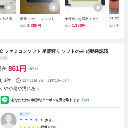
り大相撲
即決ファミコンソフト 星
★何点でも送料１８５円
26-FC-13
★ファミ
霊狩り
★ '89電脳九星占い by Jin
動作品 フ
1,300
1,380
780
円
円
円
即決
即決
即決
セット
gukan ファミコン ツ20レ
のカービィ
即発送 FC ソフト 動作確
認済み
FC ファミコンソフト 星霊狩り ソフトのみ 起動確認済
ストア
861
円
現在
（税込）
3
件
12月21日（日）21時10分
終了
やや傷や汚れあり
あなただけの特別なクーポンを受け取れます
詳細
ストア
＊ ＊ ＊ ＊ ＊
さん
評価
6396