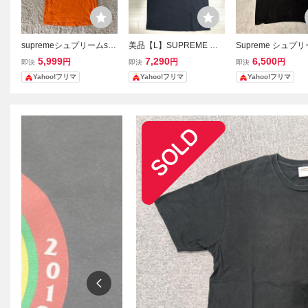
supremeシュプリームsel
美品【L】SUPREME シ
Supreme シュプリ
ect all imagesプリントT
ュプリーム プリントロゴ
シャツ 半袖 ブラッ
5,999
7,290
6,500
円
円
円
即決
即決
即決
シャツL
Tシャツ ブラック
ゴプリント L
Yahoo!フリマ
Yahoo!フリマ
Yahoo!フリマ