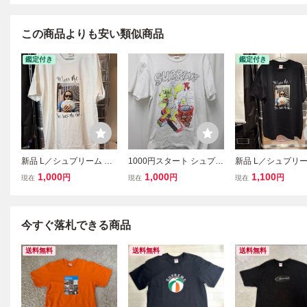
この商品よりも安い類似商品
鑑定付き
鑑定付き
新品 L／シュプリーム マ
1000円スタート シュプリ
新品 L／シュプリー
ックス・B フォト Tシャ
ーム Supreme 20SS Dani
ックス・B フォト 
1,000
1,000
1,100
円
円
円
現在
現在
現在
ツ 白
el Johnston Tee ダニエル
ツ 黒
ジョンストンTシャツ 白L
今すぐ落札できる商品
送料無料
送料無料
送料無料