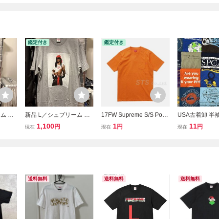
鑑定付き
鑑定付き
ム マ
新品 L／シュプリーム Pla
17FW Supreme S/S Pock
USA古着卸 半袖
Tシャ
yboi Carti Tシャツ グレー
et Tee L シュプリーム ポ
イズ Tシャツ 2
1,100
1
11
円
円
円
現在
現在
現在
ケットTシャツ Lサイズ オ
ト まとめ売り 
レンジ
ト 大量 卸売り
古着 プリント 
カジ プリント
送料無料
送料無料
送料無料