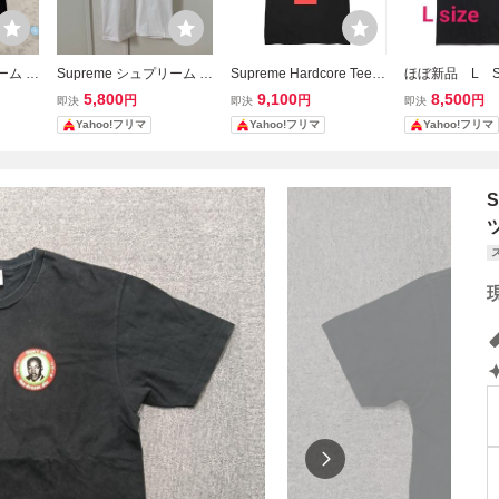
ーム T
Supreme シュプリーム T
Supreme Hardcore Tee B
ほぼ新品 L Su
ク ロ
シャツ ホワイト ロゴプリ
lack Lシュプリーム ハー
Grinch Tee B
5,800
9,100
8,500
円
円
円
即決
即決
即決
ント 半袖
ドコアTシャツ ブラック
リーム グリンチ
Yahoo!フリマ
Yahoo!フリマ
Yahoo!フリマ
ツ