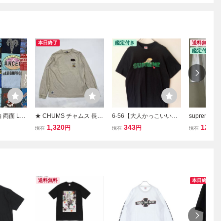
本日終了
鑑定付き
送料無料
鑑定付き
 両面 Lサ
★ CHUMS チャムス 長袖
6-56【大人かっこいい】
supreme Sa
0 枚 セッ
Ｔシャツ チョコレート プ
SUPREMEシュプリー
te Lサイズ
1,320
343
121
円
円
円
現在
現在
現在
1円スター
リント トップス アウトド
ム USA製 Tシャツ半
リーム 半袖
 アメリカ
ア ロゴ ベージュ L メンズ
袖 黒ブラック サイズ
ロゴ アメ
M
送料無料
本日終了