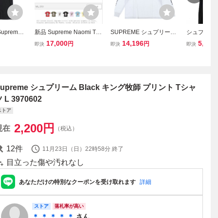
preme
新品 Supreme Naomi Tee
SUPREME シュプリーム
シュプリーム
lack シュプ
Black L シュプリーム Tシ
15AW × Independent L/S
22SS MASK
17,000
14,196
5,940
円
円
即決
即決
即決
 Tシャツ
ャツ
Tee インデペンデント プ
XL マスク 
リント クルーネック 長袖
ブラック 黒
Tシャツ カットソー ホワ
【ブランド
イト
ル】☆AA★2
ズ
Supreme シュプリーム Black キング牧師 プリント Tシャ
 L 3970602
ストア
2,200
円
現在
（税込）
12
件
11月23日（日）22時58分
終了
目立った傷や汚れなし
あなただけの特別なクーポンを受け取れます
詳細
ストア
落札率が高い
＊ ＊ ＊ ＊ ＊
さん