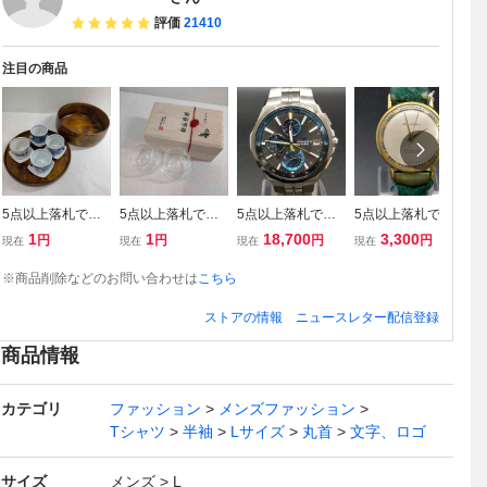
評価
21410
注目の商品
5点以上落札で送
5点以上落札で送
5点以上落札で送
5点以上落札で送
5
料無料！ 木製 茶
料無料！ 松徳硝子
料無料！ カシオ C
料無料！ takano c
料
1
1
18,700
3,300
円
円
円
円
現在
現在
現在
現在
現
櫃 御茶櫃 茶器セ
うすはり クリア
asio 腕時計 動作
hateau 腕時計 動
ー
ット 湯呑み4客 茶
ワイングラス 葡萄
品 OCW-S5000
作品 30018（taka
2
※商品削除などのお問い合わせは
こちら
托付 茶道具 木製
酒器 ペア セット 4
（カシオ） メンズ
no chateau） 234
0
盆 共箱付 340197
487716
美品 2349093
9077
80
ストアの情報
ニュースレター配信登録
6
商品情報
カテゴリ
ファッション
メンズファッション
Tシャツ
半袖
Lサイズ
丸首
文字、ロゴ
サイズ
メンズ
L