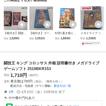
送料無料
【箱付き】闘技王
【箱付き】ゴール
KOEI 蒼き狼と白
メガドライブ ソフ
キングコロッサス
デンアックス メガ
き牝鹿 元朝秘史
ト コラムス 箱説
1,529
1,551
1,604
1,330
現在
円
現在
円
現在
円
即決
円
メガドライブ MD
ドライブ MD
メガドライブ用ソ
付
Yahoo!フリマ
フト 動作未確認
箱・説明書付き 光
栄
闘技王 キング コロッサス 外箱 説明書付き メガドライブ
ゲームソフト 2510BKR153
1,710
円
現在
（税0円）
東京都は
780円
送料
（税込）（離島を除く）
配送方法
宅急便（ヤマト運輸）
配送方法一覧
1
件
4月10日（金）21時36分
終了
やや傷や汚れあり