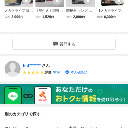
メガドライブ 闘技
【箱付き】闘技王
闘技王 キング コ
【メガドライブソ
王キングコロッサ
キングコロッサス
ロッサス セガ 動
フト】闘技王 KIN
3,000
1,529
2,000
6,300
現在
円
現在
円
現在
円
即決
円
ス 箱説あり 動作
メガドライブ MD
作確認済 《1357
G COLOSSUS
確認済み
（キングコロッサ
ス）SEGA（1992
年発売） セガ 取
扱説明書付き 闘
質問する
技王キングコロッ
サス MD
hid********
さん
評価
7056
本人確認済
別のカテゴリで探す