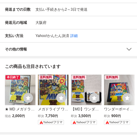
発送までの日数
支払い手続きから2～3日で発送
発送元の地域
大阪府
支払い方法
Yahoo!かんたん決済
詳細
その他の情報
この商品も注目されています
本日終了
送料無料
送料無料
送料無料
★ MD メガドライ
メガドライブ ワン
【MD】ワンダー
ワンダーボーイV
ブ モンスターワー
ダーボーイV モン
ボーイⅤ モンスタ
モンスターワール
2,000
7,750
3,500
900
現在
円
即決
円
即決
円
即決
円
ルドIII ワンダーボ
スターワールドIII
ーワールドⅢメガ
ドIII SEGA 説明書
Yahoo!フリマ
Yahoo!フリマ
Yahoo!フリマ
ーイV SEGA セガ
箱・説明書付き
ドライブ 箱無し
のみ