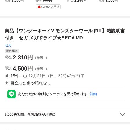
2,000
900
2,290
1,000
現在
円
即決
円
即決
円
現在
円
ルドIII ワンダーボ
ドIII SEGA 説明書
ールド3 Ⅲ ソフト
GOLDEN AXE III
Yahoo!フリマ
ーイV SEGA セガ
のみ
のみ
説明書付き SEGA
セガ
美品【ワンダーボーイV モンスターワールドIII 】箱説明書
付き セガ メガドライブ★SEGA MD
セガ
匿名配送
2,310
円
現在
（税0円）
4,500
円
即決
（税0円）
15
件
12月21日（日）22時42分
終了
目立った傷や汚れなし
あなただけの特別なクーポンを受け取れます
詳細
5,000円相当、落札価格がお得に