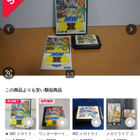
1
/
5
この商品よりも安い類似商品
本日終了
送料無料
★ MD メガドライ
ワンダーボーイV
MD メガドライ
メガドライブ ゴー
ブ モンスターワー
モンスターワール
ブ モンスターワ
ルデンアックスIII