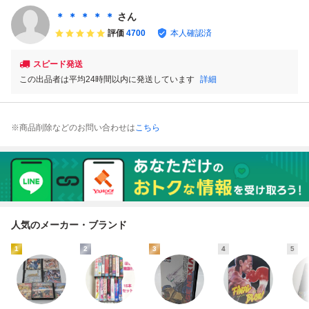
＊ ＊ ＊ ＊ ＊
さん
評価
4700
本人確認済
スピード発送
この出品者は平均24時間以内に発送しています
詳細
※商品削除などのお問い合わせは
こちら
人気のメーカー・ブランド
1
2
3
4
5