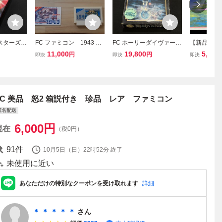
スターズ2
FC ファミコン 1943
FC ホーリーダイヴァー
【新品未使用
ァミコンソ
箱説付き 作動
箱付 取説付 ファミコンソ
ファミコン
11,000
19,800
5,980
円
円
即決
即決
即決
所 レトロゲ
確認・端子清掃済み
フト レトロゲーム アレイ
聖者への道
038米
ム 当時物 (08068米
FC 美品 怒2 箱説付き 珍品 レア ファミコン
匿名配送
6,000
円
現在
（税0円）
91
件
10月5日（日）22時52分
終了
未使用に近い
あなただけの特別なクーポンを受け取れます
詳細
＊ ＊ ＊ ＊ ＊
さん