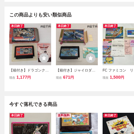
この商品よりも安い類似商品
本日終了
本日終了
本日終了
【箱付き】ドラゴンクエ
【箱付き】ジャイロダイ
FC ファミコン 
スト3 ファミコン FC
ン ファミコン FC
アイランド 箱 ソ
1,177
671
1,500
円
円
円
現在
現在
現在
明書
今すぐ落札できる商品
本日終了
送料無料
本日終了