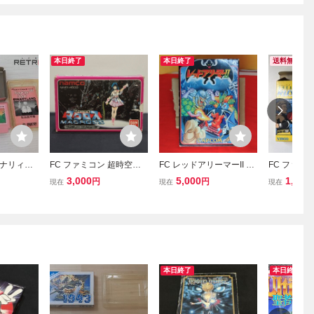
本日終了
本日終了
送料無料
ナリィラ
FC ファミコン 超時空要
FC レッドアリーマーII C
FC ファミ
 FC
塞マクロス ソフト ハガキ
APCOM ファミコン 箱取
レートボク
3,000
5,000
1,850
円
円
現在
現在
現在
箱説付 (08068米
説付き
ュ・アップ
本日終了
本日終了