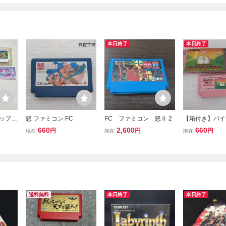
本日終了
本日終了
リップル
怒 ファミコン FC
FC ファミコン 怒Ⅱ 2
【箱付き】バイ
フト 説
ンド ファミコン
660
2,600
660
円
円
円
現在
現在
現在
送料無料
本日終了
本日終了