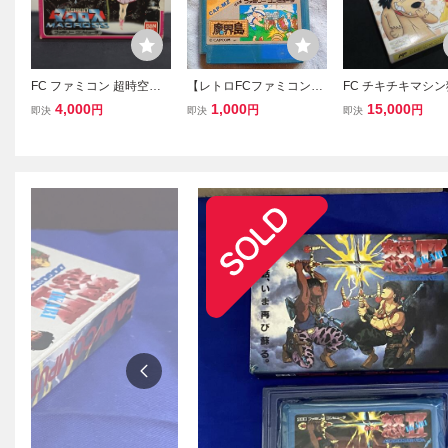
FC ファミコン 超時空要
【レトロFCファミコンソ
FC チキチキマシ
塞マクロス ソフト ハガキ
フト】カプコン 魔界村
ス 箱付 取説付 フ
4,000
1,000
15,000
円
円
円
即決
即決
即決
箱説付 (08068米
+魔界島 2本セット 初
ンソフト ATLUS 
期動作確認済 送料無
ーム 当時物 (0806
料 箱、説明書無し、カ
セットのみ