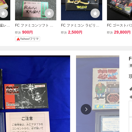
ン猛レー
FC ファミコンソフト 烈
FC ファミコン ラビリン
FC ゴーストバ
ァミコ
火のごとく天下を盗れ 箱
ス 魔王の迷宮 箱付き 取
箱付 取説付 フ
900
2,500
29,800
円
円
円
即決
即決
即決
レトロゲ
説付き
説欠品 徳間書店 GTS-LA
フト HAL研究
Yahoo!フリマ
8米
デヴィッド・ボウイ Davi
ーム 当時物 (08
d Bowie レトロゲーム
(08068米)