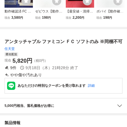
動作確認済 FC フ
ゼビウス【動作確
【最安値・清掃＆
ポパイ【動作確認
ァミコン アンタッ
認済】８本まで同
動作確認済】FC
済】８本まで同梱
3,580
198
2,200
198
現在
円
現在
円
現在
円
現在
円
チャブル THE UN
梱可 簡易清掃済
ファミコン『ミリ
可 簡易清掃済 F
TOUCHABLES ア
FC ファミコン
ピート 巨大昆虫の
C ファミコン
ルトロン ALTRON
逆襲』 コレクタ
ALT-U6 ソフトと
ー・マニア必見・
アンタッチャブル ファミコン ＦＣ ソフトのみ ※同梱不可
説明書のみ
まとめて・大量
任天堂
匿名配送
5,820
円
現在
（税0円）
9
件
9月18日（木）21時28分
終了
やや傷や汚れあり
あなただけの特別なクーポンを受け取れます
詳細
5,000円相当、落札価格がお得に
製品情報