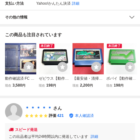
支払い方法
Yahoo!かんたん決済
詳細
その他の情報
この商品も注目されています
本日終了
本日終了
動作確認済 FC フ
ゼビウス【動作確
【最安値・清掃＆
ポパイ【動作確認
ァミコン アンタッ
認済】８本まで同
動作確認済】FC
済】８本まで同梱
3,580
198
2,200
198
現在
円
現在
円
現在
円
現在
円
チャブル THE UN
梱可 簡易清掃済
ファミコン『ミリ
可 簡易清掃済 F
TOUCHABLES ア
FC ファミコン
ピート 巨大昆虫の
C ファミコン
ルトロン ALTRON
逆襲』 コレクタ
ALT-U6 ソフトと
ー・マニア必見・
＊ ＊ ＊ ＊ ＊
さん
説明書のみ
まとめて・大量
評価
421
本人確認済
スピード発送
この出品者は平均24時間以内に発送しています
詳細