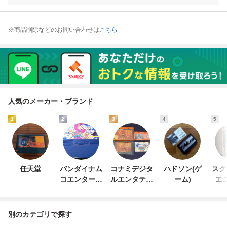
※商品削除などのお問い合わせは
こちら
人気のメーカー・ブランド
1
2
3
4
5
任天堂
バンダイナム
コナミデジタ
ハドソン(ゲ
スク
コエンターテ
ルエンタテイ
ーム)
エ
インメント
ンメント
別のカテゴリで探す