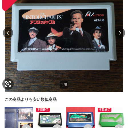
1
/
5
この商品よりも安い類似商品
本日終了
本日終了