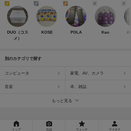
1
2
3
4
5
DUO（コス
KOSE
POLA
Kao
A
メ）
別のカテゴリで探す
コンピュータ
家電、AV、カメラ
音楽
本、雑誌
もっと見る
トップ
出品
ウォッチ
マイオク