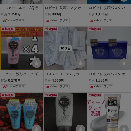
コスメデコルテ AQ ラデ
ロゼット 洗顔パスタ ホワ
ロゼット 洗顔パスタ ハロ
ィアンス エアリークリー
イトダイヤ 90g 洗顔料
ーキティ 80g×2個
1,250
880
1,100
即決
円
即決
円
即決
円
ムウォッシュ 洗顔 30g
Yahoo!フリマ
Yahoo!フリマ
Yahoo!フリマ
送料無料
送料無料
送料無料
ロゼット 洗顔パスタ 桜の
コスメデコルテ AQ ラデ
ロゼット 洗顔パスタ ホワ
香り 120g×14本
ィアンス エアリークリー
イトダイヤ 90g 2個セッ
6,170
4,000
1,880
即決
円
即決
円
即決
円
ムウォッシュ 洗顔 100
ト
Yahoo!フリマ
Yahoo!フリマ
Yahoo!フリマ
包
送料無料
送料無料
送料無料