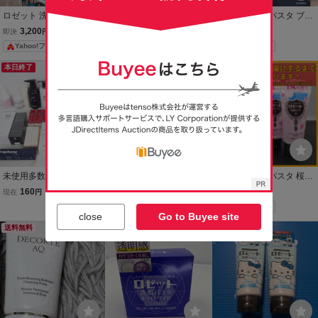
ロゼット 洗顔パスタ アク
§★ハトムギ保湿ジェル 1
ロゼット 洗顔パスタ ブラ
ネクリア 120g 5本セット
80g♪メイク前マスク 28枚
ックパール 90g 洗顔フ
3,200
550
840
即決
円
現在
円
即決
円
薬用洗顔フォーム
入り 2点
ォーム
Yahoo!フリマ
Yahoo!フリマ
本日終了
送料無料
送料無料
未使用多数 コスメ ヘアケ
ロゼット 洗顔パスタ アク
ロゼット 洗顔パスタ 桜の
ア まとめ 32点セット 美
ネクリア ハローキティ
香り 120g×4本
160
1,200
1,900
現在
円
即決
円
即決
円
容液 アイクリーム パック
Yahoo!フリマ
Yahoo!フリマ
化粧水 クレンジング 洗顔
close
Go to Buyee site
染毛料 シャンプー トリー
送料無料
送料無料
送料無料
トメント