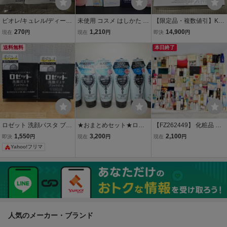
ビオレ/キュレル/ディープ
未使用 コスメ はしかた キ
【限定品・複数値引】KO
クレイ洗顔/アクアリッチ
ュレル ラフドット 他 イン
SE コスメデコルテ AQ
270
1,210
14,900
現在
円
現在
円
即決
円
エアリーホールドクリー
ティメイトクリーム 75g
ラディアンス エッセ
ム/乳液ケアメイク落とし/
送料無料
等 14点 保湿クリーム メ
ンシャル ケア セッ
本日終了
スキンケアパウダーバー
イク落とし 歯
ト 洗顔フォーム・化粧
ム/送料180円
水・乳液
ロゼット 洗顔パスタ ブラ
★おまとめセット★ロゼ
【FZ262449】 化粧品 コ
ックパール 薬用洗顔料
ット★洗顔パスタ/アクネ
スメ 大量セット まとめて
1,550
3,200
2,100
即決
円
現在
円
現在
円
しっとりさらさら 洗
クリア/120g×6個★医薬部
スキンケア メイク道具 リ
Yahoo!フリマ
顔 透明感 廃盤品 販
外品★新品未開封品★
ップ アイシャドウ ファン
売終了 毛穴レス
デーション 美容液 メンズ
コスメ
人気のメーカー・ブランド