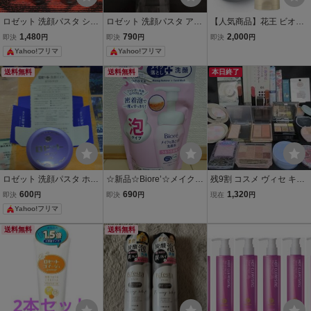
ロゼット 洗顔パスタ シャ
ロゼット 洗顔パスタ アク
【人気商品】花王 ビオレ
ワークレンズ 2個セット
ネクリア 海泥スムース 洗
おうちdeエステ ディープ
1,480
790
2,000
即決
円
即決
円
即決
円
顔フォーム 薬用洗顔フォ
クレイ洗顔 180g 角栓崩
Yahoo!フリマ
Yahoo!フリマ
ーム ニキビ予防 ディープ
壊ブースト洗浄
ブラック
送料無料
送料無料
本日終了
ロゼット 洗顔パスタ ホワ
☆新品☆Biore’☆メイク落
残9割 コスメ ヴィセ キャ
イトダイヤ 90g 薬用洗顔
とし☆洗顔☆メイクも落
ンメイク エクセル 他 トリ
600
690
1,320
即決
円
即決
円
現在
円
料
とせる洗顔料☆泡タイプ
ニタス グロウ パウダー 0
Yahoo!フリマ
☆詰め替え用140ml☆ビ
2 マシュマロクリアパク
オレ☆Kao☆花王☆
ト 01 等 19点
送料無料
送料無料