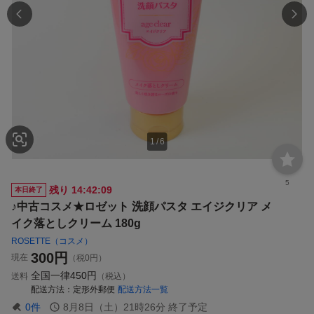
1
/
6
5
残り
14:42:08
本日終了
♪中古コスメ★ロゼット 洗顔パスタ エイジクリア メ
イク落としクリーム 180g
ROSETTE（コスメ）
300
円
現在
（税0円）
全国一律
450円
送料
（税込）
配送方法
定形外郵便
配送方法一覧
0
件
8月8日（土）21時26分
終了予定