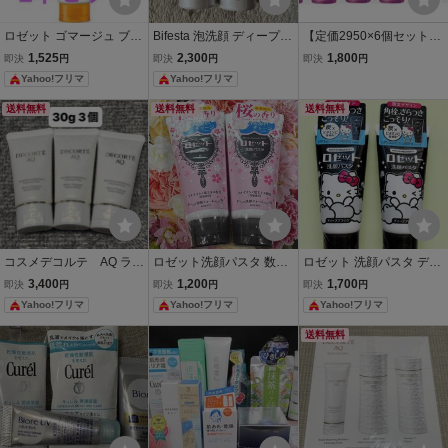
ロゼット ゴマージュ ブラ
Bifesta 泡洗顔 ディープク
【定価2950×6個セット】
イトピール 180g×2
リア 180g 2本セット
韓国コスメ シャメン
1,525
2,300
1,800
即決
円
即決
円
即決
円
ヌ 温感タイプ ホット
Yahoo!フリマ
Yahoo!フリマ
クレンジングジェル（180
ｇ） W洗顔不要
送料無料
送料無料
送料無料
コスメデコルテ AQ ラデ
ロゼット洗顔パスタ 数量
ロゼット 洗顔パスタ ディ
ィアンス エアリークリー
限定 桜の香り 2本
ープブラック ハローキテ
3,400
1,200
1,700
即決
円
即決
円
即決
円
ムウォッシュ 洗顔 30g
ィ 限定デザイン 2個セッ
Yahoo!フリマ
Yahoo!フリマ
Yahoo!フリマ
3個
ト
送料無料