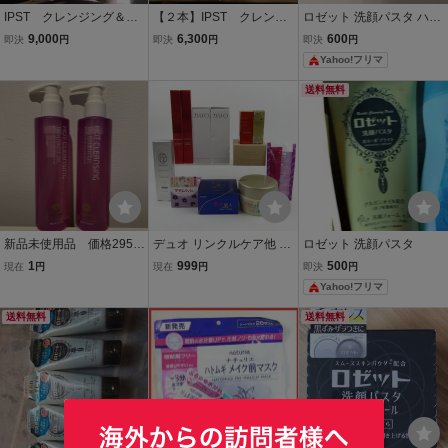
IPST クレンジング＆洗
【２本】IPST クレンジ
ロゼット 洗顔パスタ ハロ
顔 180g×３本
ング＆洗顔 180g
ーキティ アクネクリア 限
9,000
6,300
600
即決
円
即決
円
即決
円
定デザイン 薬用 80g 新品
Yahoo!フリマ
送料無料
新品未使用品 価格2950
デュオ リンクルケア他 洗
ロゼット 洗顔パスタ
円 ダブル洗顔不要！シ
顔 クレンジングクリーム
1
999
500
現在
円
現在
円
即決
円
ャメンヌホットクレンジ
など 12点セット コスメ
Yahoo!フリマ
ングトリートメントジェ
まとめて 大量 TA レディ
ル180g メイク落とし ２
ース
送料無料
送料無料
本セット売り