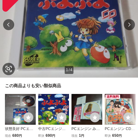
1
/
4
この商品よりも安い類似商品
送料無料
状態良好 PCエン
中古PCエンジン
PCエンジン みつ
PCエンジン CDだ
ジン PCE CD-RO
スーパーCDソフ
ばち学園 帯葉書
よ 全員集合 ぎゅ
680
690
1
650
現在
円
即決
円
現在
円
即決
円