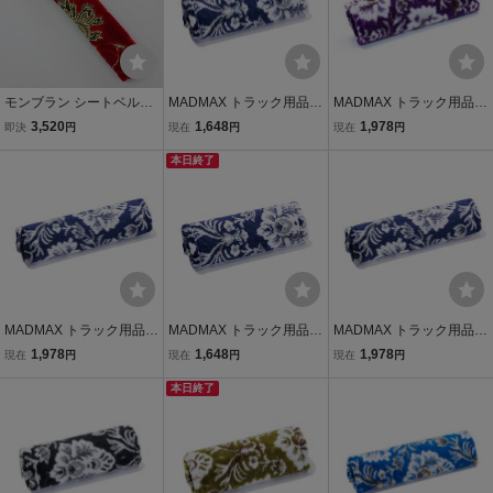
モンブラン シートベルト
MADMAX トラック用品
MADMAX トラック用品
カバー 金華山小物 内装品
金華山 新格子 マルチカバ
金華山 新格子 マルチカバ
3,520
1,648
1,978
即決
円
現在
円
現在
円
インテリア 通気性 耐久性
ー（ショート） ネイビー/
ー（ロング） パープル/カ
高級感 日本製 お洒落 かっ
内装 日本製 オーダーメイ
本日終了
スタム ドレスアップ 雅
こいい トラック内装
ド【送料800円】
【送料800円】
MADMAX トラック用品
MADMAX トラック用品
MADMAX トラック用品
金華山 新格子 マルチカバ
金華山 新格子 マルチカバ
金華山 新格子 マルチカバ
1,978
1,648
1,978
現在
円
現在
円
現在
円
ー（ロング） ネイビー/ア
ー（ショート） ネイビー/
ー（ロング） ネイビー/内
クセサリー インテリア
アクセサリー インテリア
本日終了
装 日本製 オーダーメイド
【送料800円】
【送料800円】
【送料800円】