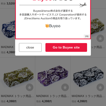
ー 金華山小物 内装品 イン
金華山 新格子 ティッシュ
金華山 新格子 ティッシュ
3,520
4,398
4,398
即決
円
現在
円
現在
円
テリア 通気性 耐久性 高級
カバー ブラック/内装 日本
カバー ネイビー/アクセサ
感 日本製 お洒落 かっこい
製 オーダーメイド【送料
リー インテリア【送料80
い トラック内装
800円】
0円】
close
Go to Buyee site
MADMAX トラック用品
MADMAX トラック用品
MADMAX トラック用品
金華山 新格子 ティッシュ
金華山 新格子 ティッシュ
金華山 新格子 ティッシュ
4,398
4,398
4,398
現在
円
現在
円
現在
円
カバー ネイビー/カスタム
カバー パープル/アクセサ
カバー グリーン/内装 日本
ドレスアップ 雅【送料80
リー インテリア【送料80
製 オーダーメイド【送料
0円】
0円】
800円】
MADMAX トラック用品
MADMAX トラック用品
MADMAX トラック用品
金華山 新格子 ティッシュ
金華山 新格子 ティッシュ
金華山 新格子 ティッシュ
4,398
4,398
4,398
現在
円
現在
円
現在
円
カバー グリーン/カスタム
カバー パープル/カスタム
カバー ブラック/カスタム