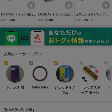
MADMAX トラック用品
MADMAX トラック用品
金華山マルチグリップカ
金華山 新格子 マルチカバ
金華山 新格子 マルチカバ
バー 雅製 新格子 ブル
1,648
1,648
2,200
現在
円
現在
円
即決
円
ー（ショート） ブラック/
ー（ショート） グリーン/
ー（青） ロング 200m
内装 日本製 オーダーメイ
内装 日本製 オーダーメイ
m 【納期約3週間】
ド【送料800円】
ド【送料800円】
人気のメーカー・ブランド
1
2
3
4
5
トラック 雅
MAD MAX
ジェットイノ
トラックスト
ア
ウエ
ップ ターン
別のカテゴリで探す