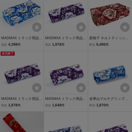
MADMAX トラック用品
MADMAX トラック用品
新格子 キルトティッシュ
金華山 新格子 ティッシュ
金華山 新格子 マルチカバ
カバー 金華山小物 収納グ
4,398
1,978
6,490
現在
円
現在
円
即決
円
カバー ブルー/アクセサリ
ー（ロング） パープル/内
ッズ 日本製 定番品 キッチ
ー インテリア【送料800
本日終了
装 日本製 オーダーメイド
ン収納 生活用品 人気 デコ
円】
【送料800円】
トラ
MADMAX トラック用品
MADMAX トラック用品
金華山マルチグリップカ
金華山 新格子 マルチカバ
金華山 新格子 マルチカバ
バー 雅製 新格子 ブル
1,978
1,648
1,870
現在
円
現在
円
即決
円
ー（ロング） パープル/ア
ー（ショート） パープル/
ー（青） ショート 145
クセサリー インテリア
カスタム ドレスアップ 雅
mm 【納期約3週間】
【送料800円】
【送料800円】