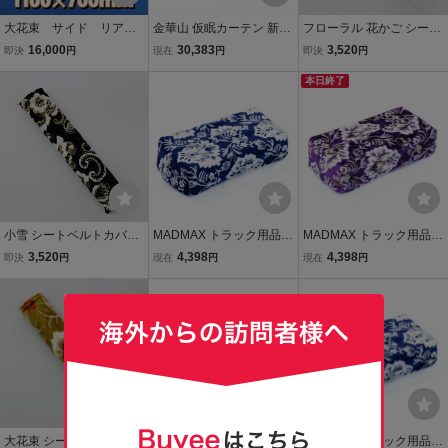
大花束 サイド リア
金華山 仮眠カーテン 新格
フローラル 花かご シート
カーテンセット 横1100
子 アコーディオンタイプ
ベルトカバー 金華山小物
16,000
30,383
3,520
即決
円
現在
円
即決
円
ｍｍ×縦700ｍｍ オレン
2400×800mm 2枚入 4t〜
内装品 インテリア 通気性
ジ
大型用 ブルー
耐久性 高級感 日本製 お洒
本日終了
落 かっこいい トラック内
装
小雪 シートベルトカバー
MADMAX トラック用品
MADMAX トラック用品
金華山小物 内装品 インテ
金華山 新格子 ティッシュ
金華山 新格子 ティッシュ
3,520
4,398
4,398
即決
円
現在
円
現在
円
リア 通気性 耐久性 高級感
カバー ネイビー/内装 日本
カバー パープル/内装 日本
日本製 お洒落 かっこいい
製 オーダーメイド【送料
製 オーダーメイド【送料
トラック内装
800円】
800円】
大花束 シートベルトカバ
MADMAX トラック用品
MADMAX トラック用品