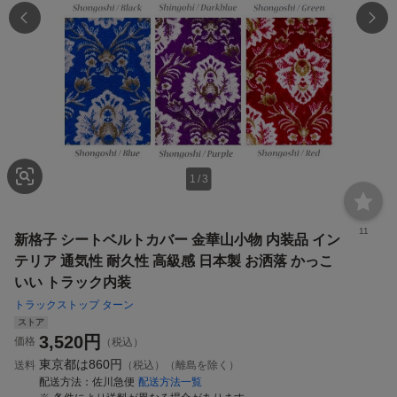
1
/
3
11
新格子 シートベルトカバー 金華山小物 内装品 イン
テリア 通気性 耐久性 高級感 日本製 お洒落 かっこ
いい トラック内装
トラックストップ ターン
ストア
3,520
円
価格
（税込）
東京都は
860円
送料
（税込）（離島を除く）
配送方法
佐川急便
配送方法一覧