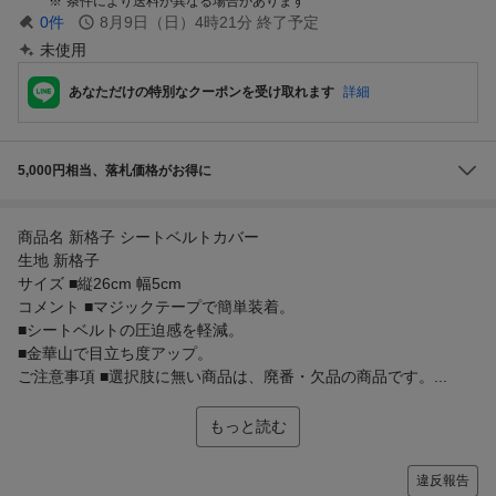
条件により送料が異なる場合があります
0
件
8月9日（日）4時21分
終了予定
未使用
あなただけの特別なクーポンを受け取れます
詳細
5,000円相当、落札価格がお得に
商品名 新格子 シートベルトカバー
生地 新格子
サイズ ■縦26cm 幅5cm
コメント ■マジックテープで簡単装着。
■シートベルトの圧迫感を軽減。
■金華山で目立ち度アップ。
ご注意事項 ■選択肢に無い商品は、廃番・欠品の商品です。...
もっと読む
違反報告