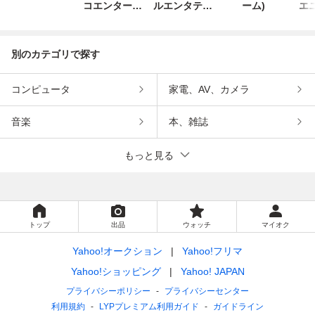
コエンターテ
ルエンタテイ
ーム)
エ
インメント
ンメント
別のカテゴリで探す
コンピュータ
家電、AV、カメラ
音楽
本、雑誌
もっと見る
トップ
出品
ウォッチ
マイオク
Yahoo!オークション
Yahoo!フリマ
Yahoo!ショッピング
Yahoo! JAPAN
プライバシーポリシー
プライバシーセンター
利用規約
LYPプレミアム利用ガイド
ガイドライン