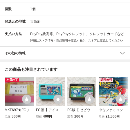
個数
1
個
発送元の地域
大阪府
支払い方法
PayPay残高等、PayPayクレジット、クレジットカードなど
詳細はストア情報・商品説明を確認するか、ストアに確認してください
その他の情報
この商品も注目されています
本日終了
送料無料
MKF697★FCソフ
FC版【 アイスク
FC版【 ゼビウス
中古ファミコンソ
トのみ スーパーマ
ライマー / ICE CLI
】起動確認済み★
フト USA ICE HO
300
400
200
21,300
現在
円
現在
円
現在
円
即決
円
リオUSA 表ラベル
MBER 】起動確認
ファミコンソフト
CKEY IN FC
無し 起動確認済み
済み★ファミコン
カセット