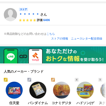
クリーニング済み
ソフト カセット
ファミコン ファミ
リーコンピュータ
ストア
＊ ＊ ＊ ＊ ＊
さん
評価
6406
※商品削除などのお問い合わせは
こちら
ストアの情報
ニュースレター配信登録
人気のメーカー・ブランド
1
2
3
4
5
任天堂
バンダイナム
コナミデジタ
ハドソン(ゲ
スク