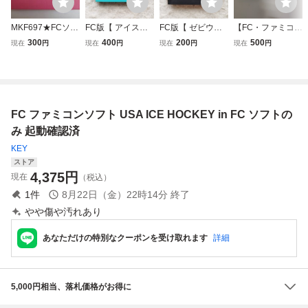
MKF697★FCソフ
FC版【 アイスク
FC版【 ゼビウス
【FC・ファミコ
トのみ スーパーマ
ライマー / ICE CLI
】起動確認済み★
ン】 アイスクラ
300
400
200
500
現在
円
現在
円
現在
円
現在
円
リオUSA 表ラベル
MBER 】起動確認
ファミコンソフト
イマー ICE CLIM
無し 起動確認済み
済み★ファミコン
カセット
BER
クリーニング済み
ソフト カセット
ファミコン ファミ
リーコンピュータ
FC ファミコンソフト USA ICE HOCKEY in FC ソフトの
み 起動確認済
KEY
ストア
4,375
円
現在
（税込）
1
件
8月22日（金）22時14分
終了
やや傷や汚れあり
あなただけの特別なクーポンを受け取れます
詳細
5,000円相当、落札価格がお得に