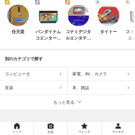
1
2
3
4
5
任天堂
バンダイナム
コナミデジタ
タイトー
スク
コエンターテ
ルエンタテイ
エ
インメント
ンメント
別のカテゴリで探す
コンピュータ
家電、AV、カメラ
音楽
本、雑誌
もっと見る
トップ
出品
ウォッチ
マイオク