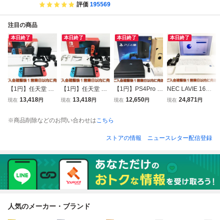
評価
195569
注目の商品
本日終了
本日終了
本日終了
本日終了
【1円】任天堂 新
【1円】任天堂 新
【1円】PS4Pro 本
NEC LAVIE 16型
モデル Nintendo S
モデル Nintendo S
体/箱 セット 1TB
N1670 i7-1255U
13,418
13,418
12,650
24,871
現在
円
現在
円
現在
円
現在
円
witch 本体 セット
witch 本体 セット
ブラック SONY Pl
＠1.7GHz Win11
ネオンブルー/ネオ
ネオンブルー/ネオ
ayStation4 CUH-7
メモリ16GB SSD
※商品削除などのお問い合わせは
こちら
ンレッド 初期化/
ンレッド 初期化/
100B 初期化/動作
256GB 初期化/動
動作確認済 若干画
動作確認済 M05-0
確認済 FW9.60 E0
作確認済 B03-002
ストアの情報
ニュースレター配信登録
面ヤケ M05-029i
28im/G4
2-061kk/G4
tm/G4
m/G4
人気のメーカー・ブランド