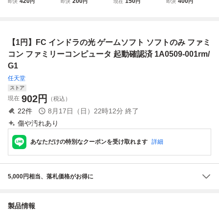
420
200
150
400
即決
円
即決
円
現在
円
即決
円
Ｘ 起動確認済み
起動確認済み クリ
ETRIS 起動確認済
ン SUPERMAN 起
クリーニング済み
ーニング済み ファ
み クリーニング済
動確認済み クリー
ファミコン ファミ
ミコン ファミリー
み ファミコン フ
ニング済み ファミ
リーコンピュータ
コンピュータ
ァミリーコンピュ
コン ファミリーコ
【1円】FC インドラの光 ゲームソフト ソフトのみ ファミ
ータ
ンピュータ
コン ファミリーコンピュータ 起動確認済 1A0509-001rm/
G1
任天堂
ストア
902
円
現在
（税込）
22
件
8月17日（日）22時12分
終了
傷や汚れあり
あなただけの特別なクーポンを受け取れます
詳細
5,000円相当、落札価格がお得に
製品情報