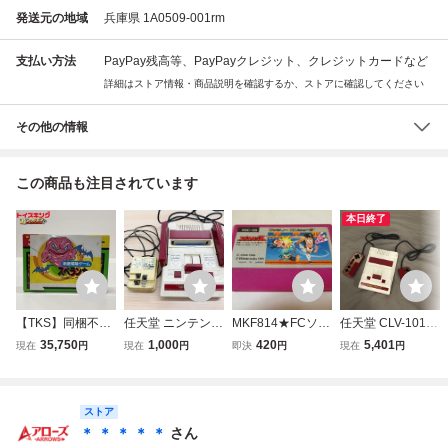
発送元の地域
兵庫県 1A0509-001rm
支払い方法
PayPay残高等、PayPayクレジット、クレジットカードなど
詳細はストア情報・商品説明を確認するか、ストアに確認してください
その他の情報
この商品も注目されています
本日終了
【TKS】同梱不可/
任天堂 ニンテンド
MKF814★FCソフ
任天堂 CLV-101
トイキン祭 FC/フ
ー ファミリーコン
トのみ スパルタン
ニンテンドークラ
35,750
1,000
420
5,401
現在
円
現在
円
即決
円
現在
円
ァミリーコンピュ
ピュータ ファミコ
Ｘ 起動確認済み
ッシックミニ ファ
ータ/ファミコン
ン 本体 レトロゲ
クリーニング済み
ミリーコンピュー
地底探検ゲーム ス
ーム
ファミコン ファミ
タ ファミコン ゲ
ペランカー 後期版
ストア
リーコンピュータ
ーム機
カセット
＊ ＊ ＊ ＊ ＊
さん