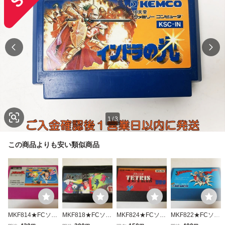
1
/
3
この商品よりも安い類似商品
MKF814★FCソフ
MKF818★FCソフ
MKF824★FCソフ
MKF822★FCソフ
トのみ スパルタン
トのみ 影の伝説
トのみ テトリス T
トのみ スーパーマ