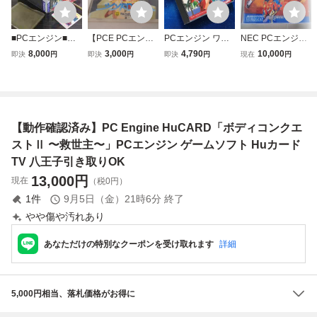
■PCエンジン■ワ
【PCE PCエンジ
PCエンジン ワン
NEC PCエンジン
ンダーモモ■HUカ
ン SUPER CD-RO
ダーモモ ハガキ
PC Engine Heカ
8,000
3,000
4,790
10,000
即決
円
即決
円
即決
円
現在
円
ード■国内流通当
M2】まーじゃん
付き 動作確認済
ード超美品コレク
時物■匿名配送送
バニラシンドロー
み PC Engine Hu
ターレベル検CD
料無料■NAMCOT
ム/Nichibutsu/日本
CARD ナムコ
ロムロム激レアH
■ナムコ■ヒューカ
物産/
Esystem CD-ROM
ード■
SYSTEMファイヤ
【動作確認済み】PC Engine HuCARD「ボディコンクエ
ープロレスリング
LegendBout
ストⅡ 〜救世主〜」PCエンジン ゲームソフト Huカード
TV 八王子引き取りOK
13,000
円
現在
（税0円）
1
件
9月5日（金）21時6分
終了
やや傷や汚れあり
あなただけの特別なクーポンを受け取れます
詳細
5,000円相当、落札価格がお得に