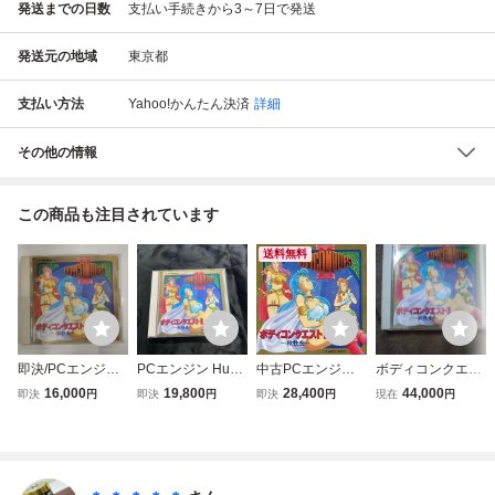
発送までの日数
支払い手続きから3～7日で発送
発送元の地域
東京都
支払い方法
Yahoo!かんたん決済
詳細
その他の情報
この商品も注目されています
送料無料
即決/PCエンジン
PCエンジン Huカ
中古PCエンジンH
ボディコンクエス
用Card /ボディコ
ードソフトボディ
uカードソフト ボ
トⅡ ～救性主～
16,000
19,800
28,400
44,000
即決
円
即決
円
即決
円
現在
円
ンクエストⅡ 救性
コンクエスト2 Ⅱ
ディコンクエストI
主
説明書付き
I