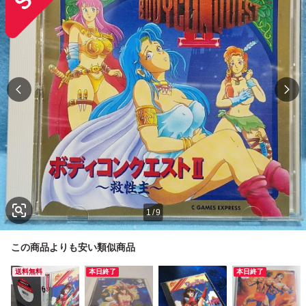
1
/
9
この商品よりも安い類似商品
送料無料
本日終了
本日終了