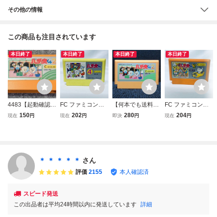
その他の情報
この商品も注目されています
本日終了
本日終了
本日終了
本日終了
4483【起動確認済
FC ファミコンソ
【何本でも送料23
FC ファミコンソ
み】 FC パチ夫く
フト パチ夫くん４
0円！出品多数】
フト パチ夫くん３
150
202
280
204
現在
円
現在
円
即決
円
現在
円
ん2 簡易清掃済み
ソフトのみ 起動確
パチ夫くん2 ファ
ソフトのみ 起動確
端子メンテナンス
認済
ミコン FC ソフト
認済
済み
あ12レ 動作確認
済み
＊ ＊ ＊ ＊ ＊
さん
評価
2155
本人確認済
スピード発送
この出品者は平均24時間以内に発送しています
詳細