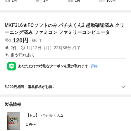
1
1
1
100
現在
円
現在
円
現在
円
現在
円
ザラザラ FFマー
ト 商品説明必読
カセット パチ夫く
ク
ん2 CDS-P2 読み
込み未確認 ジャン
ク扱い 箱痛みあり
MKF316★FCソフトのみ パチ夫くん2 起動確認済み クリ
レトロゲーム ファ
ミコンソフト
ーニング済み ファミコン ファミリーコンピュータ
120
円
現在
（税0円）
2
件
1月12日（月）22時36分
終了
傷や汚れあり
あなただけの特別なクーポンを受け取れます
詳細
5,000円相当、落札価格がお得に
製品情報
【FC】 パチ夫くん2
1
円〜