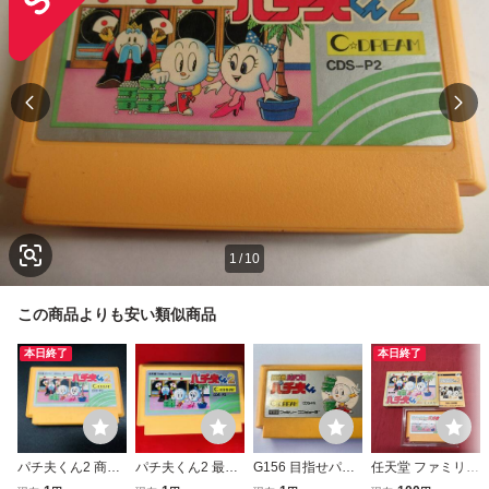
1
/
10
この商品よりも安い類似商品
本日終了
本日終了
パチ夫くん2 商品
パチ夫くん2 最安
G156 目指せパチ
任天堂 ファミリー
説明必読！！ 後期
販売！ １円スター
プロ パチ夫くん
コンピュータ 専用