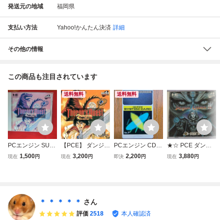
発送元の地域
福岡県
支払い方法
Yahoo!かんたん決済
詳細
その他の情報
この商品も注目されています
送料無料
送料無料
PCエンジン SUP
【PCE】 ダンジョ
PCエンジン CD-R
★☆ PCE ダンジ
ER CD-ROM2 ダ
ン・マスター セロ
OM2用 システム
ョンエクスプロー
1,500
3,200
2,200
3,880
現在
円
現在
円
即決
円
現在
円
ンジョンマスター
ンズ・クエスト
カード Ver1.0
ラー2 PCエンジン
セロンズ・クエス
SUPER CD-ROM
ト
2 Dungeon Explor
er II HUDSON SO
FT ☆★
＊ ＊ ＊ ＊ ＊
さん
評価
2518
本人確認済