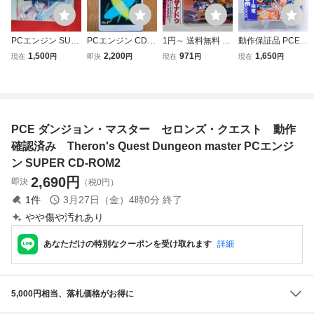
PCエンジン SUP
PCエンジン CD-R
1円～ 送料無料 P
動作保証品 PCE P
ER CD-ROM2 ダ
OM2用 システム
Cエンジン CD-RO
Cエンジン ARCA
1,500
2,200
971
1,650
現在
円
即決
円
現在
円
現在
円
ンジョンマスター
カード Ver1.0
M2 風の伝説ザナ
DE CD-ROM2 ス
セロンズ・クエス
ドゥ
トライダー飛竜 箱
ト
説帯ハガキ付【10
PCE ダンジョン・マスター セロンズ・クエスト 動作
確認済み Theron's Quest Dungeon master PCエンジ
ン SUPER CD-ROM2
2,690
円
即決
（税0円）
1
件
3月27日（金）4時0分
終了
やや傷や汚れあり
あなただけの特別なクーポンを受け取れます
詳細
5,000円相当、落札価格がお得に