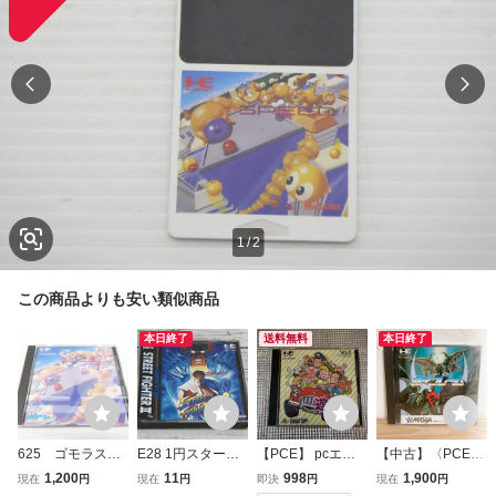
1
/
2
この商品よりも安い類似商品
本日終了
送料無料
本日終了
625 ゴモラスピ
E28 1円スタート
【PCE】 pcエン
【中古】〈PCEソ
ード ユーピー
中古品【PCエン
ジン 遊々人生
フト〉ガイフレー
1,200
11
998
1,900
現在
円
現在
円
即決
円
現在
円
エル PCエンジン
ジンソフト ストリ
ム PCエンジン PC