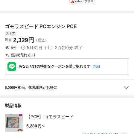
Yahoo!フリマ
HuCARD ソフト
ートファイターⅡ
E HuCARD NEC
ダッシュ/CHAMPI
@P★E2604-0317
ON EDITION】PC
Eソフト 起動確認
ゴモラスピード PCエンジン PCE
済み
ストア
2,329
円
現在
（税込）
5
件
5月31日（土）22時10分
終了
傷や汚れあり
あなただけの特別なクーポンを受け取れます
詳細
5,000円相当、落札価格がお得に
製品情報
【PCE】 ゴモラスピード
5,280
円〜