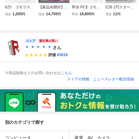
625 ゴモラスピ
【新品未開封】N
即決 PCE ゴモラ
E28 1円スタート
ード ユーピー
EC PCエンジン ゴ
スピード ※新品未
中古品【PCエン
1,200
14,700
18,800
11
現在
円
現在
円
即決
円
現在
円
エル PCエンジン
モラスピード GO
使用※ PCエンジ
ジンソフト ストリ
HuCARD ソフト
MOLA SPEED
ン
ートファイターⅡ
ダッシュ/CHAMPI
ON EDITION】PC
Eソフト 起動確認
ストア
落札率が高い
済み
＊ ＊ ＊ ＊ ＊
さん
評価
43019
※商品削除などのお問い合わせは
こちら
ストアの情報
ニュースレター配信登録
別のカテゴリで探す
コンピュータ
家電、AV、カメラ