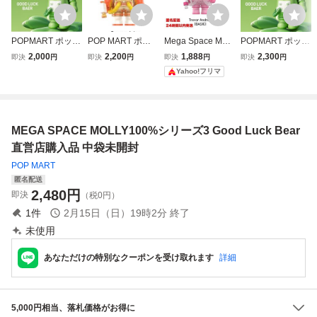
POPMART ポップ
POP MART ポッ
Mega Space Moll
POPMART ポップ
マート MEGA S
プマートMEGA S
y 100%シリーズ4
マート MEGA SPA
2,000
2,200
1,888
2,300
即決
円
即決
円
即決
円
即決
円
PACE MOLLY 10
PACE MOLLY 10
Trevor Andrew
CE MOLLY 100%
Yahoo!フリマ
0% シリーズ3 GO
0% シリーズ4 OR
シリーズ3 モリー
OD LUCK BEAR
ANGE JUICE 未開
Good Luck Bear
スペースモリー
封 スペースモリ
ー
MEGA SPACE MOLLY100%シリーズ3 Good Luck Bear
直営店購入品 中袋未開封
POP MART
匿名配送
2,480
円
即決
（税0円）
1
件
2月15日（日）19時2分
終了
未使用
あなただけの特別なクーポンを受け取れます
詳細
5,000円相当、落札価格がお得に