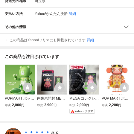
発送元の地域
埼玉県
支払い方法
Yahoo!かんたん決済
詳細
その他の情報
この商品はYahoo!フリマにも掲載されています
詳細
この商品も注目されています
送料無料
POPMART ポップ
内袋未開封 MEGA
MEGA コレクショ
POP MART ポッ
マート MEGA S
SPACE MOLLY G
ン 100％ SPACE
プマートMEGA S
2,000
2,900
2,900
2,200
即決
円
即決
円
即決
円
即決
円
PACE MOLLY 10
OOD LUCK BEAR
MOLLY シリーズ
PACE MOLLY 10
Yahoo!フリマ
0% シリーズ3 GO
POPMART CARE
2-B
0% シリーズ4 OR
OD LUCK BEAR
BEAR ポップマー
ANGE JUICE 未開
スペースモリー
ト フィギュア モ
封 スペースモリ
リー ケアベア
ー
＊ ＊ ＊ ＊ ＊
さん