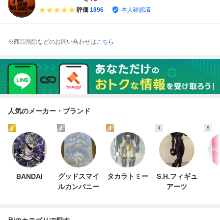
評価
1896
本人確認済
※商品削除などのお問い合わせは
こちら
人気のメーカー・ブランド
1
2
3
4
5
BANDAI
グッドスマイ
タカラトミー
S.H.フィギュ
ルカンパニー
アーツ