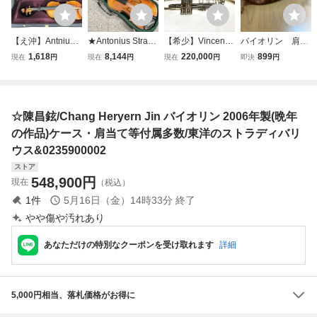
【え沖】Antnius S
★Antonius Stradi
【希少】Vincent B
バイオリン 肩当
tradivarius Cremo
varius 1713 バイ
ach Mt.Vernon 19
て フルサイズ用
1,618
8,144
220,000
899
現在
円
現在
円
現在
円
即決
円
nenfis Faciebat ス
オリン チェコスロ
54年製 ストラデ
トラディバリウス
バキア製 ストラデ
ィバリウス Model
バイオリン Ann
ィバリウスモデル
43 MLボア マウン
o？？？ ケース付
弓 ハードケース付
トバーノン ヴィン
☆陳昌鉉/Chang Heryern Jin バイオリン 2006年製(晩年
き 現状品 MH355
弦楽器 現状品 管
テージトランペッ
MRR18
理O964
ト
の作品)ケース・肩当て等付属多数/東洋のストラディバリ
ウス&0235900002
ストア
548,900
円
現在
（税込）
1
件
5月16日（金）14時33分
終了
やや傷や汚れあり
あなただけの特別なクーポンを受け取れます
詳細
5,000円相当、落札価格がお得に