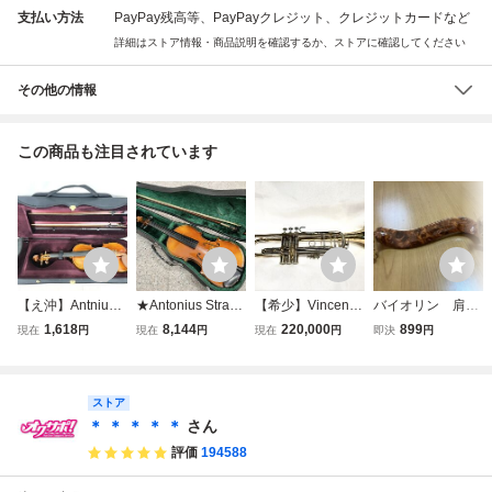
支払い方法
PayPay残高等、PayPayクレジット、クレジットカードなど
詳細はストア情報・商品説明を確認するか、ストアに確認してください
その他の情報
この商品も注目されています
【え沖】Antnius S
★Antonius Stradi
【希少】Vincent B
バイオリン 肩当
tradivarius Cremo
varius 1713 バイ
ach Mt.Vernon 19
て フルサイズ用
1,618
8,144
220,000
899
現在
円
現在
円
現在
円
即決
円
nenfis Faciebat ス
オリン チェコスロ
54年製 ストラデ
トラディバリウス
バキア製 ストラデ
ィバリウス Model
バイオリン Ann
ィバリウスモデル
43 MLボア マウン
o？？？ ケース付
ストア
弓 ハードケース付
トバーノン ヴィン
き 現状品 MH355
弦楽器 現状品 管
テージトランペッ
＊ ＊ ＊ ＊ ＊
さん
MRR18
理O964
ト
評価
194588