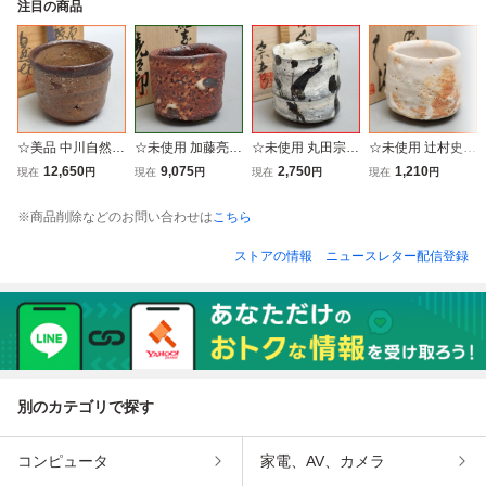
注目の商品
☆美品 中川自然坊
☆未使用 加藤亮太
☆未使用 丸田宗彦
☆未使用 辻村史朗
絵唐津 皮鯨 ぐい
郎 美濃焼 紅志野
唐津焼 白ぐい呑
志野 ぐい呑 共
12,650
9,075
2,750
1,210
現在
円
現在
円
現在
円
現在
円
呑 共箱・共布・栞
酒呑 共箱・共布付
共箱・布・栞付き/
箱・共布・栞付き/
付き/陶器/酒器/和
き/陶器/酒器/陶芸/
陶器/酒器/陶芸/焼
陶器/酒器/和食器/
※商品削除などのお問い合わせは
こちら
食器/盃/猪口/陶芸/
焼き物/作家物&17
き物/作家物&1747
盃/猪口/陶芸/焼き
焼き物/作家物&17
47000697
000698
物/作家物&17470
ストアの情報
ニュースレター配信登録
47000700
00699
別のカテゴリで探す
コンピュータ
家電、AV、カメラ