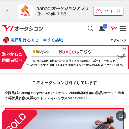
i
毎日引けるくじ 今すぐ挑戦
ログイン
このオークションは終了しています
☆陳昌鉉/Chang Heryern Jin バイオリン 2006年製(晩年の作品)ケース・肩当
て等付属多数/東洋のストラディバリウス&0235900002