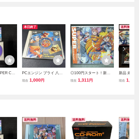
本日終了
送料無料
ER CD-
PCエンジン ブライ 八玉
◎100円スタート！新品
新品 未開封 
ターメーカ
の勇士伝説 CD-ROM2 ソ
未開封品 PCエンジン S
ジン HuCAR
1,000
1,311
1,100
円
円
現在
現在
現在
フト
UPER CD-ROM2 銀河
お得な５枚SET 
お嬢様伝説ユナ ハドソ
gine
ン
送料無料
送料無料
送料無料