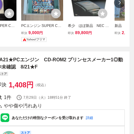
ER CD-
PCエンジン SUPER CD-
希少 ほぼ新品 NEC P
新品 未開
ターメーカ
ROM2 ゲイングランド S
Cエンジン SUPER CD-R
ン CD-RO
9,000
89,800
2,000
円
円
即決
即決
即決
X
OM2 本体
ムロムスタ
Yahoo!フリマ
込
6A21★PCエンジン CD-ROM2 プリンセスメーカー1◎動
作未確認 8/21★F
ストア
1,408
円
即決
（税込）
1
件
7月29日（火）18時51分
終了
やや傷や汚れあり
あなただけの特別なクーポンを受け取れます
詳細
ストア