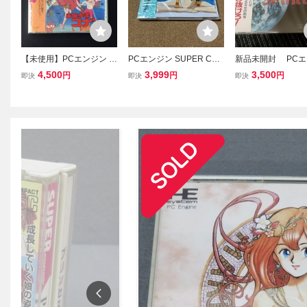
【未使用】PCエンジン S
PCエンジン SUPER CD-
新品未開封 PCエ
UPER CD-ROM2 未来
ROM2 新品未使用未開封
CD-ROM2 ロー
4,500
3,999
3,500
円
円
円
即決
即決
即決
少年コナン
YAWARA!
リッツ ROAD SPI
送料込 PCE