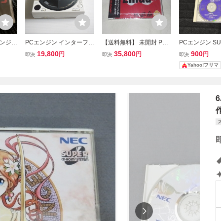
ンジン
PCエンジン インターフェ
【送料無料】 未開封 PC
PCエンジン SUP
ドスピ
イス CD ROM2 ギア交換
エンジン Super CD-ROM
ROM2 モンス
19,800
35,800
900
円
円
円
即決
即決
即決
RITS
コンデンサ交換
2 リンダキューブ PCE Li
ー 闇の竜騎士
Yahoo!フリマ
nda3