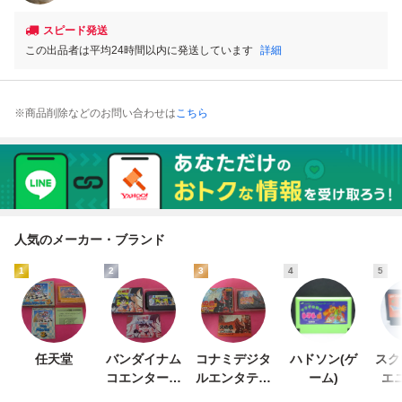
スピード発送
この出品者は平均24時間以内に発送しています
詳細
※商品削除などのお問い合わせは
こちら
人気のメーカー・ブランド
1
2
3
4
5
任天堂
バンダイナム
コナミデジタ
ハドソン(ゲ
スク
コエンターテ
ルエンタテイ
ーム)
エ
インメント
ンメント