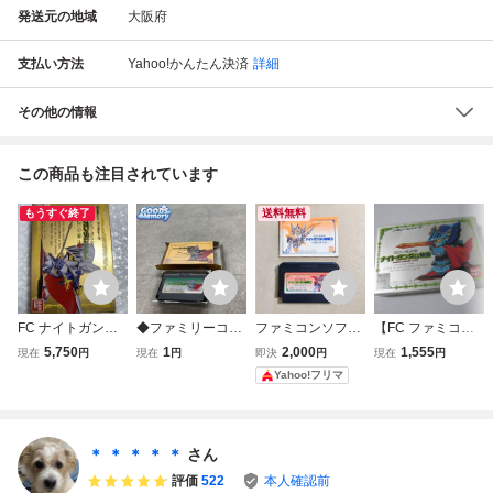
発送元の地域
大阪府
支払い方法
Yahoo!かんたん決済
詳細
その他の情報
この商品も注目されています
もうすぐ終了
送料無料
FC ナイトガンダ
◆ファミリーコン
ファミコンソフト
【FC ファミコン
ム物語2 光の騎
ピューター/ファミ
SDガンダム外伝
ソフト】SDガン
5,750
1
2,000
1,555
現在
円
現在
円
即決
円
現在
円
士 BANDAI ファ
コン/FC SDガンダ
ナイトガンダム物
ダム外伝 ナイトガ
Yahoo!フリマ
ミコンソフト SD
ム外伝 ナイトガン
語3 伝説の騎士
ンダム物語 箱・
ガンダム外伝
ダム物語2 光の騎
団 説明書付き
説明書付 動作確認
士 ソフト
済 / バンダイ
＊ ＊ ＊ ＊ ＊
さん
評価
522
本人確認前