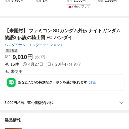
5,750
1
2,000
1,555
現在
円
現在
円
即決
円
現在
円
士 BANDAI ファ
コン/FC SDガンダ
ナイトガンダム物
ダム外伝 ナイトガ
Yahoo!フリマ
ミコンソフト SD
ム外伝 ナイトガン
語3 伝説の騎士
ンダム物語 箱・
ガンダム外伝
ダム物語2 光の騎
団 説明書付き
説明書付 動作確認
士 ソフト
済 / バンダイ
【未開封】 ファミコン SDガンダム外伝 ナイトガンダム
物語3 伝説の騎士団 FC バンダイ
バンダイナムコエンターテインメント
匿名配送
9,010
円
現在
（税0円）
15
件
4月27日（日）20時47分
終了
未使用
あなただけの特別なクーポンを受け取れます
詳細
5,000円相当、落札価格がお得に
製品情報