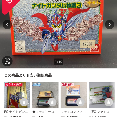
1
/
10
この商品よりも安い類似商品
もうすぐ終了
送料無料
FC ナイトガンダ
◆ファミリーコン
ファミコンソフト
【FC ファミコン
ム物語2 光の騎
ピューター/ファミ
SDガンダム外伝
ソフト】SDガン