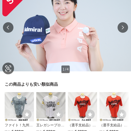
1
/
4
この商品よりも安い類似商品
ファイト！九州20
王レガシープロジ
（選手支給品）終
（選手支給品）終
26レプリカユニフ
ェクト特別ユニフ
盤戦PS！Tシャツ
盤戦PS！Tシャツ