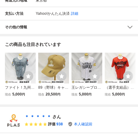
発送元の地域
東京都
支払い方法
Yahoo!かんたん決済
詳細
その他の情報
この商品も注目されています
ファイト！九州20
89（野球）キャッ
王レガシープロジ
（選手支給品）終
26レプリカユニフ
プ【柳田 悠岐選
ェクト特別ユニフ
盤戦PS！Tシャツ
5,000
20,500
5,000
5,000
現在
円
現在
円
現在
円
現在
円
ォーム【渡邉 陸選
手】
ォーム（レプリ
【大山 凌投手】
手】
カ）【藤野 恵音選
手】
＊ ＊ ＊ ＊ ＊
さん
評価
938
本人確認前