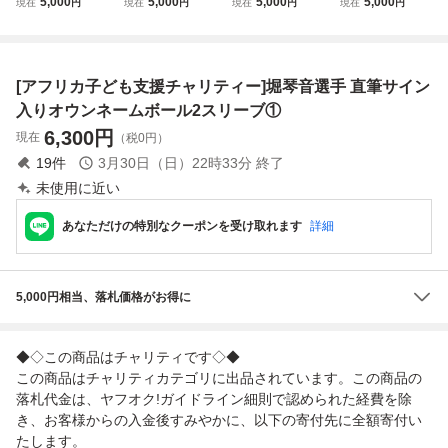
5,000
5,000
5,000
5,000
現在
円
現在
円
現在
円
現在
円
ォーム【渡邉 陸選
ォーム（レプリ
【大山 凌投手】
【木村 大成投手】
手】
カ）【藤野 恵音選
手】
[アフリカ子ども支援チャリティー]堀琴音選手 直筆サイン
入りオウンネームボール2スリーブ①
6,300
円
現在
（税0円）
19
件
3月30日（日）22時33分
終了
未使用に近い
あなただけの特別なクーポンを受け取れます
詳細
5,000円相当、落札価格がお得に
◆◇この商品はチャリティです◇◆
この商品はチャリティカテゴリに出品されています。この商品の
落札代金は、ヤフオク!ガイドライン細則で認められた経費を除
き、お客様からの入金後すみやかに、以下の寄付先に全額寄付い
たします。