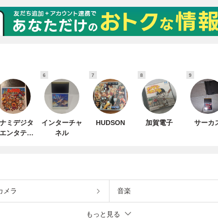
6
7
8
9
ナミデジタ
インターチャ
HUDSON
加賀電子
サーカ
エンタテイ
ネル
ンメント
カメラ
音楽
もっと見る