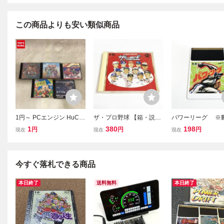
この商品よりも安い類似商品
1円～ PCエンジン HuCA
ザ・プロ野球 【箱・説明
パワーリーグ ※
RD ソフト 青いブリンク
書有り】清掃済 ４本まで
認済・清掃済 何本
1
380
198
円
円
円
現在
現在
現在
虎への道 他
１個口で同梱可 ＰＣエン
梱可 PCエンジン
ジン CDーROM2 ①
今すぐ落札できる商品
本日終了
送料無料
本日終了