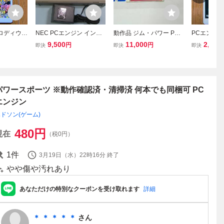
パロディウス
NEC PCエンジン インタ
動作品 ジム・パワー PC
PCエンジン 
ーフェースユニット INTE
エンジン スーパーCD-RO
用 システムカ
9,500
11,000
2,200
円
円
即決
即決
即決
RFACE UNIT IFU-30A AC
M２ ジムパワー JIM POW
0
アダプター付き ※現状渡
ER 帯付き 全国送料無料
し
パワースポーツ ※動作確認済・清掃済 何本でも同梱可 PC
エンジン
ドソン(ゲーム)
480
円
現在
（税0円）
1
件
3月19日（水）22時16分
終了
やや傷や汚れあり
あなただけの特別なクーポンを受け取れます
詳細
＊ ＊ ＊ ＊ ＊
さん