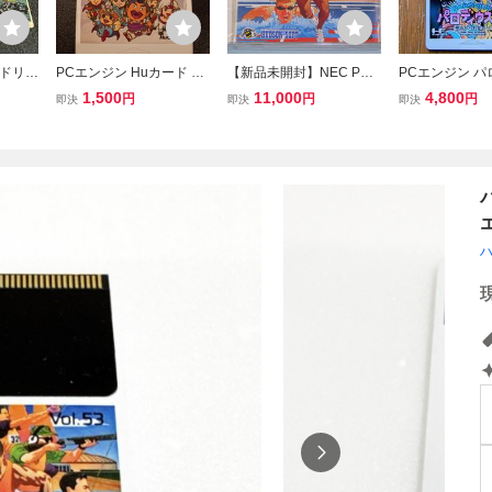
ードリフ
PCエンジン Huカード ビ
【新品未開封】NEC PC
PCエンジン 
F1サー
ックリマンワールド ソフ
エンジン パワースポー
だ！
1,500
11,000
4,800
円
円
円
即決
即決
即決
 即決
トのみ
ツ POWER SPORTS
PC Engine
ハ