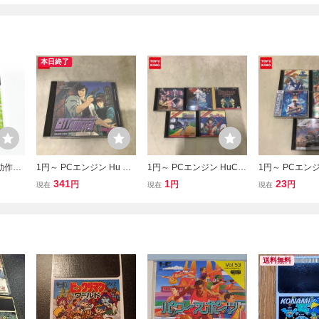
本日終了
動作確
1円～ PCエンジン Hu CA
1円～ PCエンジン HuCA
1円～ PCエンジ
でも同
RD シティーハンター
RD 天聖龍 ワンダーモモ
RD ドラゴン
341
1
23
円
円
円
現在
現在
現在
他
ストリートファイ
ッシュ 他
送料無料