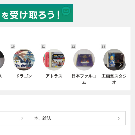
10
11
12
13
1
ス
ドラゴン
アトラス
日本ファルコ
工画堂スタジ
ム
オ
本、雑誌