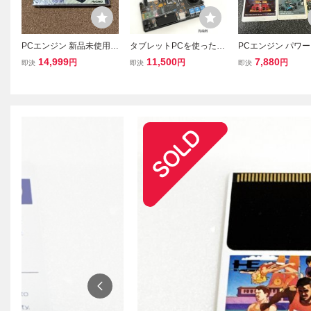
PCエンジン 新品未使用未
タブレットPCを使ったパ
PCエンジン パワ
開封 遊々人生
ワーパックコントローラ
ト F1サーカス91 
14,999
11,500
7,880
円
円
円
即決
即決
即決
ー 完成基板セット
カス92 F1ドリーム