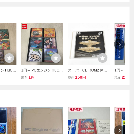
送料無料
ン HuCA
1円～ PCエンジン HuCA
スーパーCD ROM2 体験
1円～ 送料
スピリット
RD ゼロヨンチャンプ フ
ソフト集 【箱・説明書有
ン CD-RO
1
150
21
円
円
円
現在
現在
現在
ターIIダ
ァイナルマッチテニス 他
り】清掃済 ４本まで１個
スポーツフ
口で同梱可 ＰＣエンジン
CDーROM2 ②
送料無料
送料無料