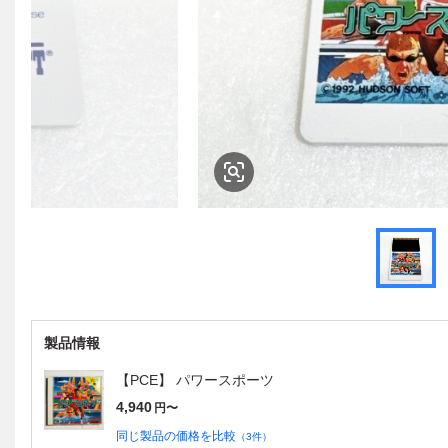
製品情報
【PCE】 パワースポーツ
4,940
円〜
同じ製品の価格を比較
（
3
件）