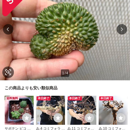
1
/
4
この商品よりも安い類似商品
送料無料
本日終了
本日終了
本日終了
サボテン ピコ モ
ゐ.4 コミフォラ カ
ゐ.11 コミフォラ
ゐ.10 コミフォラ