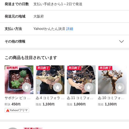
発送までの日数
支払い手続きから1～2日で発送
発送元の地域
大阪府
支払い方法
Yahoo!かんたん決済
詳細
その他の情報
この商品も注目されています
送料無料
本日終了
本日終了
本日終了
サボテン ピコ モ
ゐ.4 コミフォラ カ
ゐ.11 コミフォラ
ゐ.10 コミフォラ
ンストローサ 抜き
タフ ターカネンシ
ボラネンシス / ベ
ボラネンシス / ベ
450
1,100
1,000
1,100
即決
円
現在
円
現在
円
現在
円
苗3つ マミラリア
ス / ベアルート株
アルート株 Com
アルート株 Comm
Yahoo!フリマ
Commiphora kataf
miphora boranens
iphora boranensis
v.turknnensis 【塊
is 【 塊根 コーデ
【 塊根 コーデッ
根 コーデックス
ックス 観葉植物
クス 観葉植物 盆
観葉 盆栽】
盆栽】
栽】