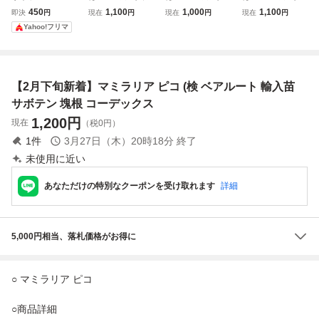
ンストローサ 抜き
タフ ターカネンシ
ボラネンシス / ベ
ボラネンシス / ベ
450
1,100
1,000
1,100
即決
円
現在
円
現在
円
現在
円
苗3つ マミラリア
ス / ベアルート株
アルート株 Com
アルート株 Comm
Yahoo!フリマ
Commiphora kataf
miphora boranens
iphora boranensis
v.turknnensis 【塊
is 【 塊根 コーデ
【 塊根 コーデッ
根 コーデックス
ックス 観葉植物
クス 観葉植物 盆
観葉 盆栽】
盆栽】
栽】
【2月下旬新着】マミラリア ピコ (検 ベアルート 輸入苗
サボテン 塊根 コーデックス
1,200
円
現在
（税0円）
1
件
3月27日（木）20時18分
終了
未使用に近い
あなただけの特別なクーポンを受け取れます
詳細
5,000円相当、落札価格がお得に
○ マミラリア ピコ
○商品詳細