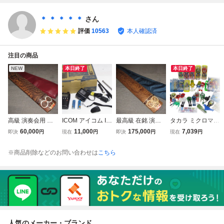
状品 AY0805キ
ールド 文房具 筆
記用具 筆記未確認
＊ ＊ ＊ ＊ ＊
さん
現状品 05
評価
10563
本人確認済
注目の商品
NEW
本日終了
本日終了
高級 演奏会用 琴
ICOM アイコム IC
最高級 在銘 演奏
タカラ ミクロマン
くり甲 13弦 綾杉
-R6 広帯域 ハンデ
会用 琴 くり甲 13
大量まとめてセッ
60,000
11,000
175,000
7,039
即決
円
現在
円
即決
円
現在
円
彫り 玉縁包み 彫
ィレシーバー 受信
弦 子持ち綾杉彫り
ト 欠品状況不明
金 義伸刀 正水銘
機 航空無線 エア
玉縁包み 十三弦
現状渡し Hh03-55
※商品削除などのお問い合わせは
こちら
蒔絵 十三弦 箏 和
バンド Hh03-552
箏 和楽器 Cc18-8
27[BNI]
楽器 Cc18-8500[G
9[BNI]
502[GGG]
GG]
人気のメーカー・ブランド