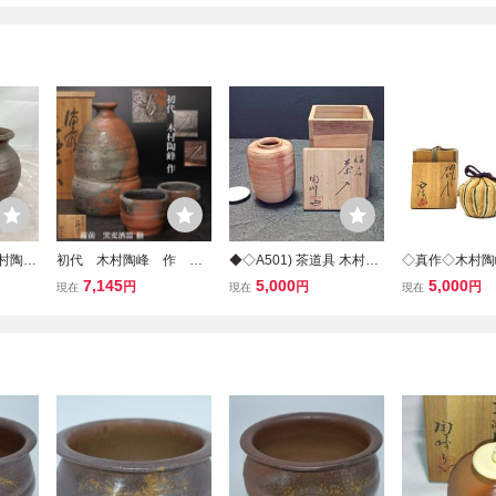
木村陶峰
初代 木村陶峰 作
◆◇A501) 茶道具 木村陶
◇真作◇木村陶
前 焼
「 備前 窯変 火襷
峰 作 備前焼 肩衝茶入 共
前茶入 』 共
7,145
5,000
5,000
円
円
円
現在
現在
現在
茶器
酒器 揃 」 共箱 /
箱 陶印 蓋 裏金箔 備前茶
焼 茶道具
備前焼 徳利 盃 ぐい
入 お稽古 茶席 茶入◇◆
呑み 煎茶道具 手造
手捻り .B2907