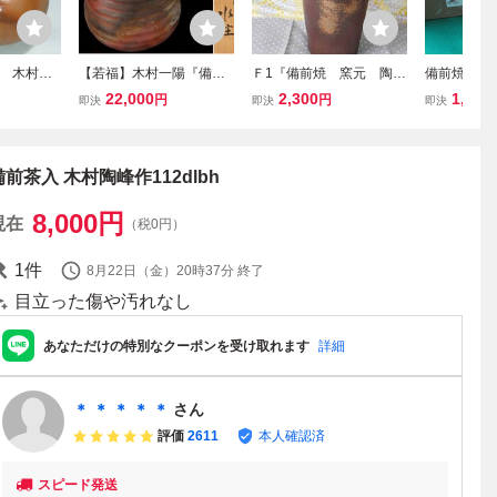
 木村陶
【若福】木村一陽『備前
Ｆ1『備前焼 窯元 陶正
備前焼 木
焼文琳茶
水注』備前焼 水注 備前焼
園 木村陶峰造 花瓶
ペア 湯呑
22,000
2,300
1,800
円
円
即決
即決
即決
水次 備前焼 茶器 備前焼
花入れ 伝統工芸品』～
未使用品
煎茶道具 高さ27cm 共箱
箱付き 外箱に覚え書き
共布 栞付 保証品 茶道具
あり 長期保管品
備前茶入 木村陶峰作112dlbh
8,000
円
現在
（税0円）
1
件
8月22日（金）20時37分
終了
目立った傷や汚れなし
あなただけの特別なクーポンを受け取れます
詳細
＊ ＊ ＊ ＊ ＊
さん
評価
2611
本人確認済
スピード発送