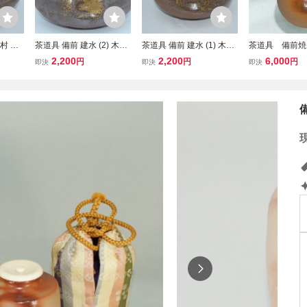
村 陶
茶道具 備前 建水 (2) 木村
茶道具 備前 建水 (1) 木村
茶道具 備前焼
陶峰 作 茶道 22-6109
陶峰 作 茶道 22-6108
峰作 備前火襷
2,200
2,200
6,000
円
円
円
即決
即決
即決
入 美品！！