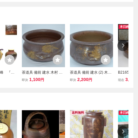
本日終了
峰 『備
茶道具 備前 建水 木村 陶
茶道具 備前 建水 (2) 木村
B2165 備
箱 備前
峰 作 茶道 22-3502
陶峰 作 茶道 22-6109
作 灰器 ☆ 
1,100
2,200
3,000
円
円
即決
即決
現在
懐石 茶事 
具 灰焙烙 
用 陶器 作
良品 無傷
送料無料
本日終了