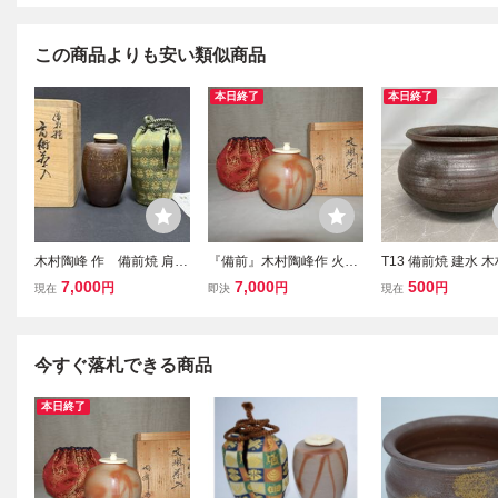
この商品よりも安い類似商品
本日終了
本日終了
木村陶峰 作 備前焼 肩衝
『備前』木村陶峰作 火襷
T13 備前焼 建水 
茶入 仕覆（西陣織 野田
焼 文琳茶入 桐共箱
作 在銘 陶印あり 備
7,000
7,000
500
円
円
円
現在
即決
現在
金蘭） 共箱付 茶道具
物 和食器 茶道具 
茶器
今すぐ落札できる商品
本日終了