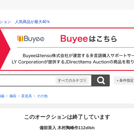
ション 人気商品が最大40％
すべてのカテゴリ
＋条件指定
陶磁
備前
茶道具
その他
このオークションは終了しています
備前茶入 木村陶峰作112dlbh