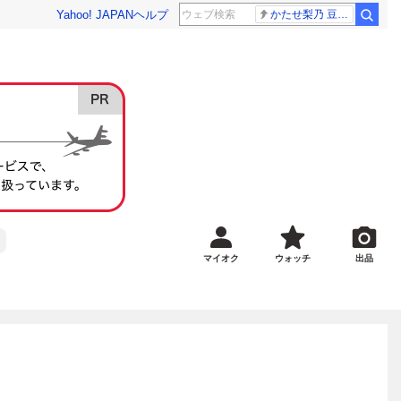
Yahoo! JAPAN
ヘルプ
かたせ梨乃 豆原一成
マイオク
ウォッチ
出品