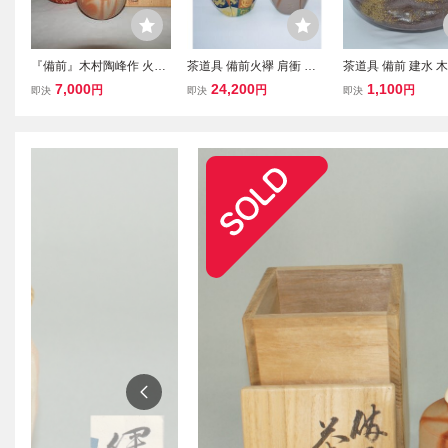
『備前』木村陶峰作 火襷
茶道具 備前火襷 肩衝 茶
茶道具 備前 建水 木
焼 文琳茶入 桐共箱
入 木村 陶峰 作 仕服 市松
峰 作 茶道 22-3502
7,000
24,200
1,100
円
円
円
即決
即決
即決
宝尽裂 桐箱入り茶道 ｔ 9
304838