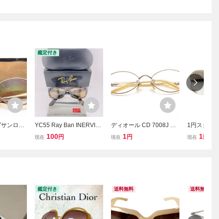
鑑定付き
ヴサンロー
YC55 Ray Ban INERVIE
ディオール CD 7008J 度
1円スタート！ 
ングラス 3
W B-15 80s90s ボシュロ
入り メガネ Christian Dio
Dior ディ
100
1
1
円
円
円
現在
現在
現在
デーション
ム製ビンテージレイバ
r
ス メガネ 眼鏡
ン サングラス B&L ray b
1□16 度な
an USA 鼈甲色フレー
パクトサイズ
ム ブラウンメガネ
561)
鑑定付き
送料無料
送料無料