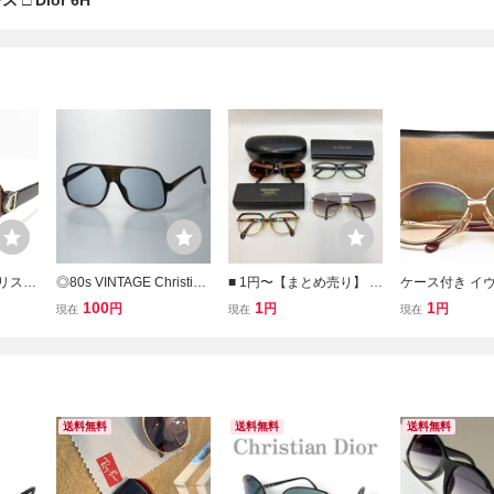
□ Dior 6H
 クリスチ
◎80s VINTAGE Christian
■ 1円〜【まとめ売り】 眼
ケース付き イ
ングラ
Dior Monsieur ドイツ製 2
鏡 サングラス 4点 まとめ
ラン 度入り サ
100
1
1
円
円
円
現在
現在
現在
/S 58
121A 21 optyl オプチル
DUNHILL BURBERRY a
1-3606 グラ
ー サン
ティアドロップ サングラ
gnes b. TITANOS カラー
レンズ YSL
 度なし
ス カラーレンズ クリアカ
レンズ 度入りあり 服飾小
ーキ系
物 L211134
送料無料
送料無料
送料無料