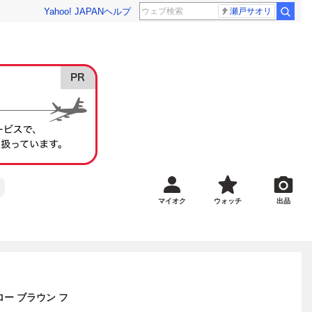
Yahoo! JAPAN
ヘルプ
瀬戸サオリ
マイオク
ウォッチ
出品
エロー ブラウン フ