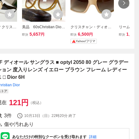
ior クリスチ
美品 60sChristian Dior
クリスチャン・ディオー
リームレス
 ヴィンテ
ドイツ製 サングラ
ル サングラス スクエア型
グラデー
5,657
6,500
1,790
円
円
即決
即決
即決
 フレーム
ス ブラウンレンズ
ベージュフレーム ブラウ
新品 メン
Yahoo!フリマ
鏡 ドイツ
ンレンズ
フレーム U
347A ブ
ー かっこい
が透ける 22
F ディオール サングラス ■ optyl 2050 80 グレー グラデー
ション 度入りレンズ イエロー ブラウン フレーム レディー
 □ Dior 6H
ristian Dior
ストア
121
円
現在
（税込）
3
件
10月13日（日）22時20分
終了
傷や汚れあり
あなただけの特別なクーポンを受け取れます
詳細