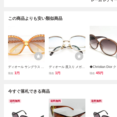
レーム レディース 
この商品よりも安い類似商品
ディオール サングラス イ
ディオール 度入り メガネ
◆Christian Dior
エロー Dior
ゴールドフレーム Christi
ャンディオール サ
1
1
45
円
円
円
現在
現在
現在
an Dior
ス ロゴ GLOSSY1/K
□16 130 グロッシ
グラス ブラウン系
約36.5ｇ
今すぐ落札できる商品
送料無料
送料無料
送料無料