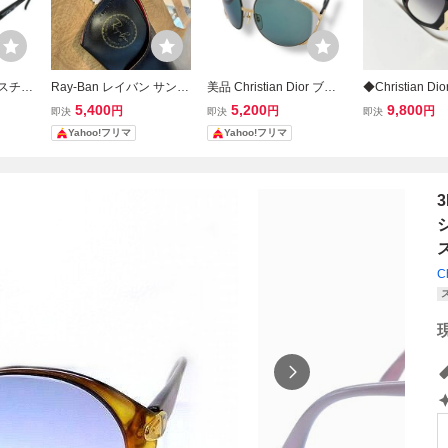
クリスチャ
Ray-Ban レイバン サング
美品 Christian Dior ブル
◆Christian D
り サン
ラス ゴールドフレーム ブ
ーレンズ 70s archive 度
ャンディオール
5,400
5,200
9,800
円
円
円
即決
即決
即決
 セルフ
ラウンレンズ 度入り
入り クリスチャンディオ
ージ サングラス
Yahoo!フリマ
Yahoo!フリマ
ブラック
ール サングラス ヴィンテ
レンズ度入り 眼
ージ
製ヴィンテージ 2
ラック
3
ス
Ch