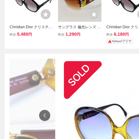
Christian Dior クリスチャ
サングラス 偏光レンズ ブ
Christian Dior 
ンディオール 度入り サン
ラウンフレーム ブラウン
ンディオール 度入
5,480
1,290
6,180
円
円
円
即決
即決
即決
グラス アイウェア セルフ
レンズ カーブレンズ UV
グラス アイウェア
Yahoo!フリマ
レーム ブラウン ブラック
カット 軽量 ゴールド装飾
レーム ブラウン 
メンズ レディース ユニセ
高級感 ラグジュアリー
男女兼用
ックス