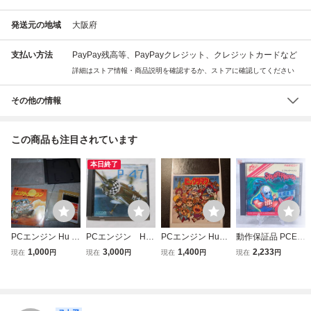
発送元の地域
大阪府
支払い方法
PayPay残高等、PayPayクレジット、クレジットカードなど
詳細はストア情報・商品説明を確認するか、ストアに確認してください
その他の情報
この商品も注目されています
本日終了
PCエンジン Hu C
PCエンジン Hu
PCエンジン Huカ
動作保証品 PCE P
ARD カード ビク
カード P-47
ード ビックリマン
Cエンジン Huカー
1,000
3,000
1,400
2,233
現在
円
現在
円
現在
円
現在
円
トリーラン 動作確
ワールド ソフトの
ド スプラッターハ
認画面付き H12/J
み
ウス SPLATTERH
2731
OUSE 箱説付【P
P