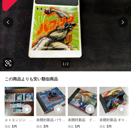
1
/
2
この商品よりも安い類似商品
ｐｃエンジン Ｃ
未開封新品 パラノ
未開封新品 ドラ
未開封新品 ギャラ
Ｄロムロム ｈｕ
イア PCエンジン
ゴンスピリット P
ガ88 PCエンジン
1
1
1
1
現在
円
現在
円
現在
円
現在
円
カード １０点セ
Huカード PARAN
Cエンジン Huカー
Huカード ナムコ