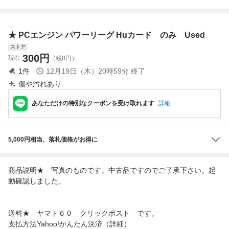
ット ドラゴンナ
OIA
ド ナムコ
PCE
イト ユナ めぞ
ん一刻 パラノイ
★ PCエンジン パワーリーグ Huカード のみ Used
ア等々
ストア
300
円
現在
（税0円）
1
件
12月19日（木）20時59分
終了
傷や汚れあり
あなただけの特別なクーポンを受け取れます
詳細
5,000円相当、落札価格がお得に
商品説明★ 写真のものです。中古品ですのでご了承下さい。起
動確認しました。
送料★ ヤマト６０ クリックポスト です。
支払方法Yahoo!かんたん決済（詳細）