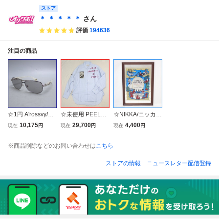
l JORDAN 当時物
ストア
LLS JORDAN 当
yBox JORDAN 当
時物
時物
＊ ＊ ＊ ＊ ＊
さん
評価
194636
注目の商品
☆1円 A'rossvy/ロ
☆未使用 PEEL&LI
☆NIKKA/ニッカ
ズヴィ サングラス
FT/ピール&リフト
ブランデー X.O パ
10,175
29,700
4,400
現在
円
現在
円
現在
円
209251119/シル
MARX SHIRT ア
ブミラー 約51×3
バーシャーリング
ナーキーシャツ メ
5.5cm/販売促進用/
※商品削除などのお問い合わせは
こちら
×ホワイト/ライト
ンズXL/ライトブ
店頭ディスプレイ/
グレー/2012年限
ルー/オックスフォ
壁掛け鏡/インテリ
ストアの情報
ニュースレター配信登録
定モデル/日本製&
ード/馬克思パッ
ア&2251300001
1337000045
チ/長袖&0624000
683