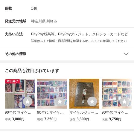
個数
1
個
発送元の地域
神奈川県 川崎市
支払い方法
PayPay残高等、PayPayクレジット、クレジットカードなど
詳細はストア情報・商品説明を確認するか、ストアに確認してください
その他の情報
この商品も注目されています
本日終了
90年代 マイケ
90年代 マイケ
マイケルジョーダ
90年代 マイケ
ル・ジョーダン N
ル・ジョーダン N
ン NBAカード 199
ル・ジョーダン N
3,000
7,250
3,300
9,750
即決
円
現在
円
現在
円
現在
円
BAトレカ/カード
BAトレカ/カードB
5 Upper Deck Spe
BAトレカ/カード
セットA Upper De
Upper Deck Fleer
cial Edition
セットA Upper De
ck SkyBox Michae
Topps SkyBox BU
ck Fleer Topps Sk