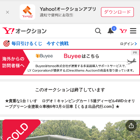
i
毎日引けるくじ 今すぐ挑戦
ログイン
このオークションは終了しています
★貴重な1台！いすゞ ロデオ！キャンピングカー！5速ディーゼル4WD☆オリ
ーブグリーン全塗装☆車検6年3月☆旧車【くるま出品代行.com】★