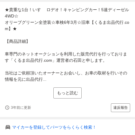
★貴重な1台！いすゞ ロデオ！キャンピングカー！5速ディーゼル
4WD☆
オリーブグリーン全塗装☆車検6年3月☆旧車【くるま出品代行.co
m】★
【商品詳細】
車専門のネットオークションを利用した販売代行を行っておりま
す「くるま出品代行.com」運営者の石田と申します。
当社はご依頼頂いたオーナーとお会いし、お車の取材を行いその
情報を元に出品代行...
もっと読む
3年前に更新
違反報告
マイカーを登録してパーツをらくらく検索！