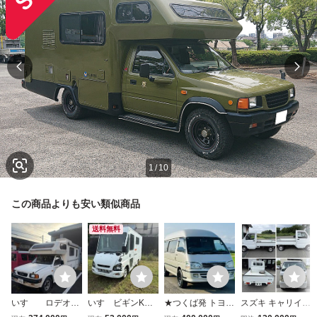
1
/
10
この商品よりも安い類似商品
送料無料
いすゞ ロデオ
いすゞビギンKG-
★つくば発 トヨタ
スズキ キャリイ D
キャンピングカ
VFR69F 4JG2 デ
ハイエースワゴン
A63T 4WD 5MT