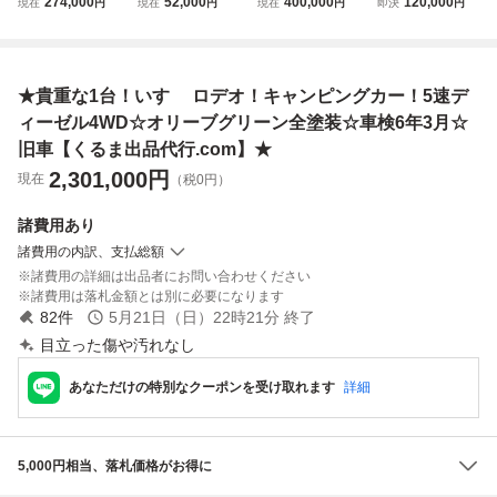
274,000
52,000
400,000
120,000
現在
円
現在
円
現在
円
即決
円
ー 4WD ディー
ィーゼル AT未整
キャンピングカー
車検R9年7月 191
ゼルターボ 車検
備部品取り神奈川
4WD ディーゼル
215km サビ補修跡
付き キャブコ
県相模原市より検
車 走行25万キロ
あり 青森県発 イ
ン クーラー効き
索クイックデリバ
台 車検付き 令和9
タズラ入札の為再
★貴重な1台！いすゞ ロデオ！キャンピングカー！5速デ
ます サイドオー
リー希少車キャン
年10月29日まで
出品
ニング付き！!
ピングカー移動販
現状引き渡し★
ィーゼル4WD☆オリーブグリーン全塗装☆車検6年3月☆
売車に
旧車【くるま出品代行.com】★
2,301,000
円
現在
（税0円）
諸費用
あり
諸費用の内訳、支払総額
諸費用の詳細は出品者にお問い合わせください
諸費用は落札金額とは別に必要になります
82
件
5月21日（日）22時21分
終了
目立った傷や汚れなし
あなただけの特別なクーポンを受け取れます
詳細
5,000円相当、落札価格がお得に