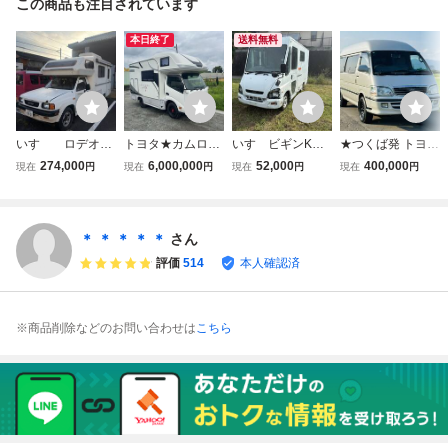
この商品も注目されています
本日終了
送料無料
いすゞ ロデオ
トヨタ★カムロー
いすゞビギンKG-
★つくば発 トヨタ
キャンピングカ
ド★ナッツRV★
VFR69F 4JG2 デ
ハイエースワゴン
274,000
6,000,000
52,000
400,000
現在
円
現在
円
現在
円
現在
円
ー 4WD ディー
クレイソンジャー
ィーゼル AT未整
キャンピングカー
ゼルターボ 車検
ニー★4WD★軽油
備部品取り神奈川
4WD ディーゼル
付き キャブコ
★キャンピングカ
県相模原市より検
車 走行25万キロ
ン クーラー効き
ー★家庭エアコン
索クイックデリバ
台 車検付き 令和9
＊ ＊ ＊ ＊ ＊
さん
ます サイドオー
★低走行★高年式
リー希少車キャン
年10月29日まで
評価
514
本人確認済
ニング付き！!
★車検付★返金保
ピングカー移動販
現状引き渡し★
証
売車に
※商品削除などのお問い合わせは
こちら