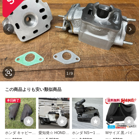
1
/
9
この商品よりも安い類似商品
本日終了
送料無料
ホンダ キャビーナ
愛知発☆ HONDA
ホンダ NSー1 シ
Mサイズ 黒 バイク
50用 リアコラム
ホンダ GYRO UP
リンダーヘッド N
カバー M くろ 50c