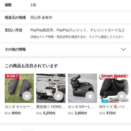
個数
1
個
発送元の地域
岡山県 倉敷市
支払い方法
PayPay残高等、PayPayクレジット、クレジットカードなど
詳細はストア情報・商品説明を確認するか、ストアに確認してください
その他の情報
この商品も注目されています
本日終了
送料無料
ホンダ キャビーナ
愛知発☆ HONDA
ホンダ NSー1 シ
Mサイズ 黒 バイク
50用 リアコラム
ホンダ GYRO UP
リンダーヘッド N
カバー M くろ 50c
800
5,250
2,800
970
即決
円
現在
円
現在
円
即決
円
用 防水ラバー 5
ジャイロアップ T
SR50 NSRmini
c 125cc 250cc 40
0CC 原付バイ
A01 2000年モデ
0cc 原付 オートバ
ク ボディパー
ル 原付 スクータ
イ スクーター バ