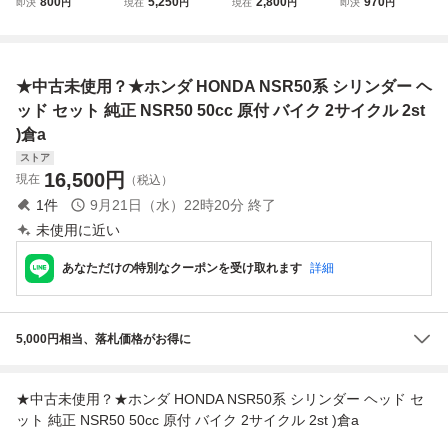
800
5,250
2,800
970
即決
円
現在
円
現在
円
即決
円
用 防水ラバー 5
ジャイロアップ T
SR50 NSRmini
c 125cc 250cc 40
0CC 原付バイ
A01 2000年モデ
0cc 原付 オートバ
ク ボディパー
ル 原付 スクータ
イ スクーター バ
ツ HONDA CABI
ー 50㏄ ※商品説
イク カバー 耐熱
★中古未使用？★ホンダ HONDA NSR50系 シリンダー ヘ
NA 50
明要確認
防水防雨 盗難防止
収納バッグ
ッド セット 純正 NSR50 50cc 原付 バイク 2サイクル 2st
)倉a
ストア
16,500
円
現在
（税込）
1
件
9月21日（水）22時20分
終了
未使用に近い
あなただけの特別なクーポンを受け取れます
詳細
5,000円相当、落札価格がお得に
★中古未使用？★ホンダ HONDA NSR50系 シリンダー ヘッド セ
ット 純正 NSR50 50cc 原付 バイク 2サイクル 2st )倉a