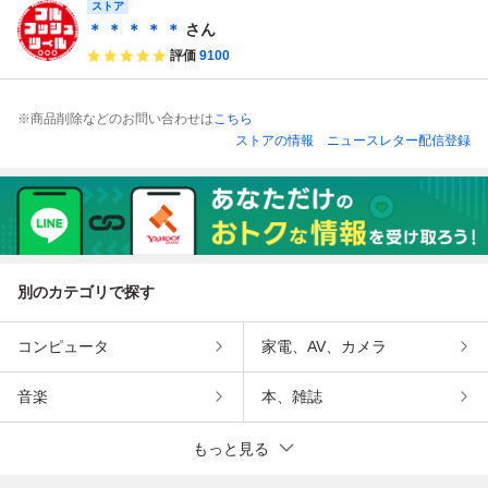
ツ HONDA CABI
ストア
ー 50㏄ ※商品説
イク カバー 耐熱
NA 50
明要確認
防水防雨 盗難防止
＊ ＊ ＊ ＊ ＊
さん
収納バッグ
評価
9100
※商品削除などのお問い合わせは
こちら
ストアの情報
ニュースレター配信登録
別のカテゴリで探す
コンピュータ
家電、AV、カメラ
音楽
本、雑誌
もっと見る