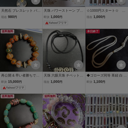
天然石 ブレスレット パワ
天珠 パワーストーン ブレ
☆1000円スタート☆ メ
ーストーン ローズクォー
スレット 天然石 木紋石内
ンズ用 皮ベルト 18本
980
1,000
1,000
現在
円
即決
円
現在
円
ツ 天然石ブレスレット ブ
径約15cm
セット ⑧ 大量セッ
Yahoo!フリマ
ルームーンストーン ムー
ト まとめて
ンストーン グリーン水晶
送料無料
本日終了
天珠
再公開 & 早い者勝ちです
天珠 六眼天珠 チベット産
◆ゴローズ同等 革紐 白 留
風化紋x馬蹄紋の回紋珠、
魔除け お守り ネックレス
めビーズ付き （鹿紐 皮ひ
15,000
1,000
1,100
即決
円
現在
円
即決
円
火供養 龍紋虎牙三眼、黒
#1209
も ビーズ ⑤
Yahoo!フリマ
白一線薬師天珠、 緑龍紋
三眼天珠ブレスレット
送料無料
送料無料