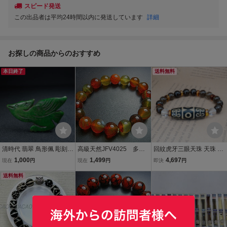
スピード発送
この出品者は平均24時間以内に発送しています
詳細
お探しの商品からのおすすめ
本日終了
送料無料
清時代 翡翠 鳥形佩 彫刻鳥
高級天然JFV4025 多彩
回紋虎牙三眼天珠 天珠 瑪
紋 古玉掛飾 骨董 装身具
瑪瑙 超極上美品 10m
瑙 スモーキークォーツ 煙
1,000
1,499
4,697
現在
円
現在
円
即決
円
時代物 古玉 翡翠 古玩 古
m虎皮紋,超勧め
水晶 アンバー 琥珀 水晶
飾品 中国古美術 古董品 旧
送料無料
ブレスレット 腕輪 数珠 3
家蔵出し XD00121
9mm 9.8mm 618