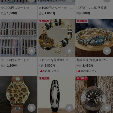
☆1000円スタート☆ レ
☆1000円スタート☆ メ
〔Z70〕マニ車 回紋珠 天
ディース用 皮ベルト 3
ンズ用 皮ベルト 30本
珠 テラヘルツ 1粒 Terahe
1,000
1,000
600
現在
円
現在
円
即決
円
0本セット ⑦ 大量セッ
セット ③ 大量セッ
rtz 約12mm
ト まとめて BAMBI
ト まとめて
送料無料
送料無料
☆1000円スタート☆ レ
《すべてを見通す》月と
九眼天珠 六字真言 ブレス
ディース用 皮ベルト 3
観音菩薩様（タイガーア
レット シルバー ブルー 人
1,100
3,800
2,480
現在
円
即決
円
即決
円
0本セット ④ 大量セッ
イ〉と線天珠のブレスレ
気ブレス メンズ レディー
Yahoo!フリマ
Yahoo!フリマ
ト まとめて
ット 内径約15㎝ 回紋
ス723170
天珠 プルパ
送料無料
本日終了