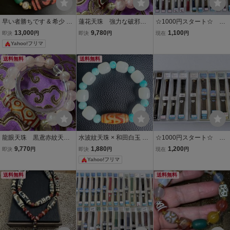
早い者勝ちです & 希少 風
蓮花天珠 強力な破邪
☆1000円スタート☆ レ
化紋緑瑪瑙玉髓 （グリー
黒鳶赤紋天珠 ガネーシ
ディース用 皮ベルト 3
13,000
9,780
1,100
即決
円
即決
円
現在
円
ンメノウ）x 朱砂天珠/辰
ュヒマール パールバテ
0本セット ② 大量セッ
Yahoo!フリマ
砂供天珠 /双線如意鉤天珠
ィ ダウラギリ
ト まとめて
x 虎牙天珠 x3眼天珠
送料無料
送料無料
龍眼天珠 黒鳶赤紋天
水波紋天珠 × 和田白玉 ×
☆1000円スタート☆ メ
珠 ガネーシュヒマー
ブルーカルサイト ブレス
ンズ、レディース用 皮
9,770
1,880
1,200
即決
円
即決
円
現在
円
ル パールバティ ダウ
レット
ベルト 10本セット ⑩
Yahoo!フリマ
ラギリ
大量セット まとめて
送料無料
送料無料