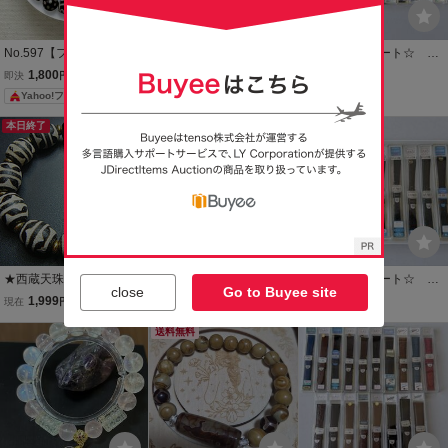
No.597【フクロウとブラ
高級天然JFV3810 朱砂
☆1000円スタート☆ セ
ック系天珠MIX】満天 波
瑪瑙 超極上美品 14m
イコー 純正皮ベルト
1,800
1,799
1,100
即決
円
現在
円
現在
円
紋 波紋点 九眼 龍
m虎皮紋,超勧め
レディース 16本セッ
Yahoo!フリマ
他
ト SEIKO 純正部品
本日終了
★西蔵天珠数珠★JFV391
龍眼天珠 火供養天珠 ヒマ
☆1000円スタート☆ レ
close
Go to Buyee site
1 四線虎牙天珠 数
ラヤ水晶珠と虎目石珠を
ディース用 皮ベルト 1
1,999
8,580
1,000
現在
円
即決
円
現在
円
珠 12*15mm風化紋 超
組み合わせて仕上げたブ
2本セット ⑪ 大量セッ
勧め
レスレット
送料無料
ト まとめて