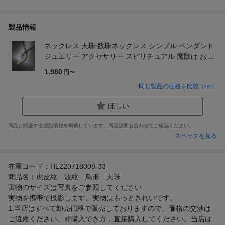
製品情報
ネックレス 天珠 数珠ネックレス シンプル ペンダント
ジュエリー アクセサリー スピリチュアル 魔除け お守
り 瞑想 デート 首輪 厄除け 魔除け 数珠 スタイル
1,980
円〜
同じ製品の価格を比較
（
3
件）
ほしい
商品と関連する製品情報を掲載しています。商品説明も合わせてご確認ください。
スペックを見る
在庫コード：HL220718008-33
商品名：虎皮紋 波紋 鳥形 天珠
実物のサイズは写真をご参照してください
実物を携帯で撮影します。実物はもっときれいです。
1.当店はすべて卸売価格で販売しておりますので、価格の交渉は
ご遠慮ください。即購入でき方，直接購入してください。当店は