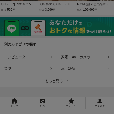
◎ IBELI quartz 革バン
天珠 弁財天天珠 ３８×１
RXW時計未使用品本ワニ
ド 豹柄 虎 おしゃ
２ｍｍ ☆ 美容 財運 芸事
皮バンドムーブメントス
500
3,000
100,000
即決
円
即決
円
現在
円
れ 皮バンド クォーツ
イスEAT長期在庫品で
ウォッチ 腕時計 ヴィンテ
す。 自動巻き ブラック文
ージ アンティーク レザー
字板
バンド 昭和
別のカテゴリで探す
コンピュータ
家電、AV、カメラ
音楽
本、雑誌
もっと見る
トップ
出品
ウォッチ
マイオク