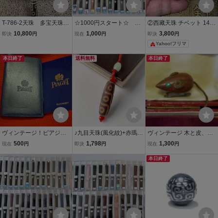
T-786-2天珠 多宝天珠
☆1000円スタート☆ レ
②西藏天珠 チベット 14種
ネックレス 風水 最強
ディース用 皮ベルト
多宝天珠 ブレスレット 玉
10,800
1,000
3,800
即決
円
現在
円
即決
円
パワー 開運魔除け 鉱
大量セット ⑤ まとめ
髄 瑪瑙 ゴビ瑪瑙 朱砂 回
Yahoo!フリマ
物浄化
て BAMBIなど
紋珠 金線天珠
本日終了
送料無料
本日終了
ヴィンテージ！ピアジュ
♪九目天珠(風化紋)+赤瑪瑙
ヴィンテージ 木と皮、エ
の説明書と皮ケースで
2粒♪♪瑪瑙♪ネックレス♪ペ
メラルド色古ガラスで出
500
1,798
1,300
現在
円
即決
円
現在
円
す。
ンダント♪天然石♪パワー
来たハムスターのブロー
ストーン♪巾着袋付き♪プ
チ 本物保証
本日終了
レゼントにも R294232