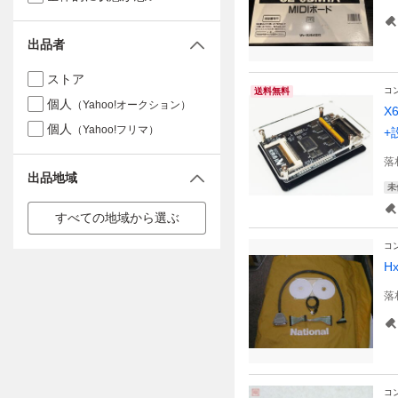
出品者
ストア
コ
送料無料
個人
（Yahoo!オークション）
X
個人
（Yahoo!フリマ）
+
落
出品地域
未
すべての地域から選ぶ
コ
H
落
コ