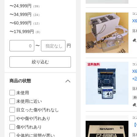
〜
24,999
円
（
39
）
〜
34,999
円
コ
（
24
）
X
〜
60,999
円
（
12
）
落
〜
176,999
円
（
8
）
〜
円
絞り込む
コ
送料無料
X
+
商品の状態
落
未使用
未
未使用に近い
目立った傷や汚れなし
やや傷や汚れあり
コ
【
傷や汚れあり
落
全体的に状態が悪い