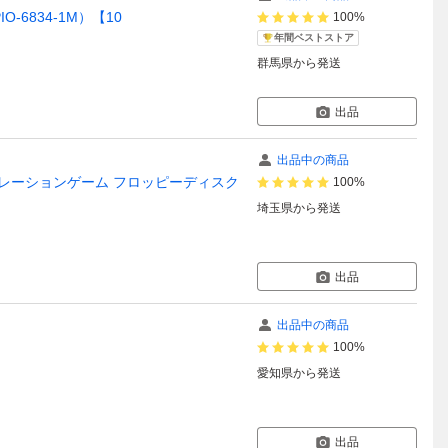
IO-6834-1M）【10
100%
年間ベストストア
群馬県
から発送
出品
出品中の商品
トシミュレーションゲーム フロッピーディスク
100%
埼玉県
から発送
出品
出品中の商品
100%
愛知県
から発送
出品