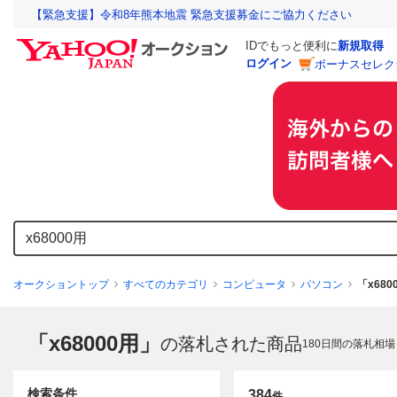
【緊急支援】令和8年熊本地震 緊急支援募金にご協力ください
IDでもっと便利に
新規取得
ログイン
ボーナスセレク
オークショントップ
すべてのカテゴリ
コンピュータ
パソコン
「x68
「x68000用」
の落札された商品
180
日間の落札相場
検索条件
384
件