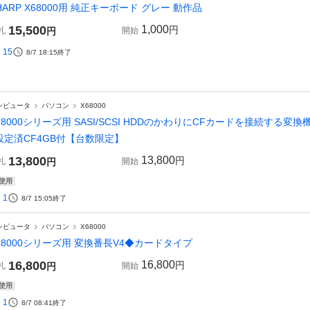
HARP X68000用 純正キーボード グレー 動作品
15,500
1,000
円
札
円
開始
15
8/7 18:15
終了
ンピュータ
パソコン
X68000
68000シリーズ用 SASI/SCSI HDDのかわりにCFカードを接続する変
設定済CF4GB付【台数限定】
13,800
13,800
円
札
円
開始
使用
1
8/7 15:05
終了
ンピュータ
パソコン
X68000
68000シリーズ用 変換番長V4◆カードタイプ
16,800
16,800
円
札
円
開始
使用
1
8/7 08:41
終了