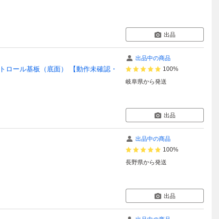
出品
出品中の商品
 用 コントロール基板（底面） 【動作未確認・
100%
岐阜県
から発送
出品
出品中の商品
100%
長野県
から発送
出品