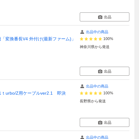
出品
出品中の商品
換機「変換番長V4 外付け(最新ファーム)」
100%
神奈川県
から発送
出品
出品中の商品
OⅡ/X1ｔurbo/Z用ケーブルver2.1 即決
100%
長野県
から発送
出品
出品中の商品