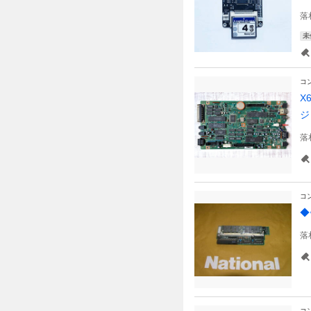
落
未
コ
X
ジ
落
コ
◆
落
コ