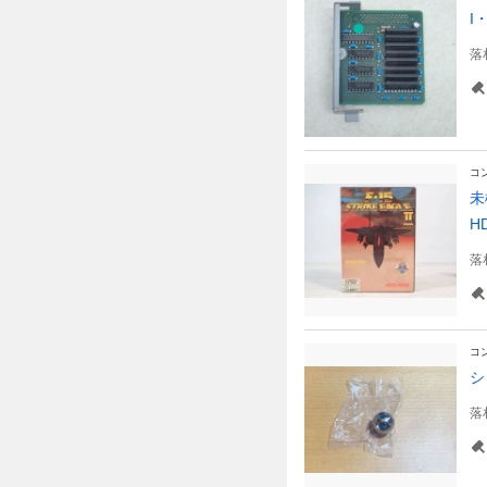
I
落
コ
未
H
落
コ
シ
落