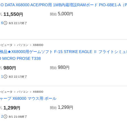
・O DATA X68000 ACE/PRO用 1MB内蔵増設RAMボード PIO-6BE1-A（P
11,550
5,000
円
札
円
開始
6
8/3 22:17
終了
ンピュータ
パソコン
X68000
検品★X68000用ゲームソフト F-15 STRIKE EAGLE Ⅱ フライ
D MICRO PROSE T338
980
980
円
札
円
開始
1
8/2 22:17
終了
ンピュータ
パソコン
X68000
ャープ X68000 マウス用 ボール
1,299
1,299
円
札
円
開始
2
8/1 21:08
終了