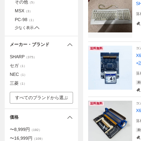
その他
（
5
）
S
MSX
（
3
）
落
PC-98
（
1
）
少なく表示
メーカー・ブランド
コ
送料無料
X
SHARP
（
375
）
+
セガ
（
1
）
落
NEC
（
1
）
三菱
未
（
1
）
すべてのブランドから選ぶ
コ
送料無料
X
価格
落
〜
8,999
円
（
192
）
未
〜
16,999
円
（
109
）