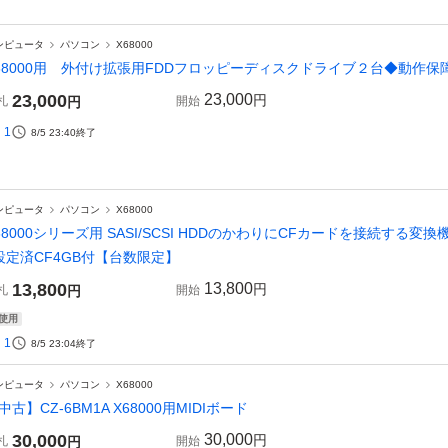
ンピュータ
パソコン
X68000
68000用 外付け拡張用FDDフロッピーディスクドライブ２台◆動作保
23,000
23,000
円
札
円
開始
1
8/5 23:40
終了
ンピュータ
パソコン
X68000
68000シリーズ用 SASI/SCSI HDDのかわりにCFカードを接続する変
設定済CF4GB付【台数限定】
13,800
13,800
円
札
円
開始
使用
1
8/5 23:04
終了
ンピュータ
パソコン
X68000
中古】CZ-6BM1A X68000用MIDIボード
30,000
30,000
円
札
円
開始