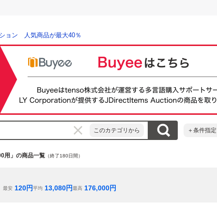
ション 人気商品が最大40％
このカテゴリから
＋条件指定
000用」の商品一覧
（終了180日間）
120
円
13,080
円
176,000
円
最安
平均
最高