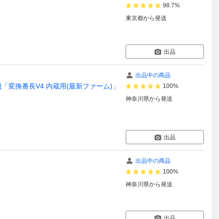
98.7%
東京都
から発送
出品
出品中の商品
換機「変換番長V4 内蔵用(最新ファーム)」
100%
神奈川県
から発送
出品
出品中の商品
100%
神奈川県
から発送
出品