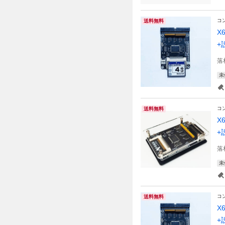
コ
送料無料
X
+
落
未
コ
送料無料
X
+
落
未
コ
送料無料
X
+