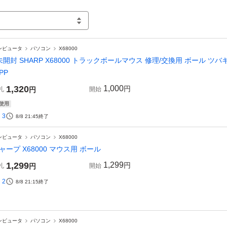
ンピュータ
パソコン
X68000
未開封 SHARP X68000 トラックボールマウス 修理/交換用 ボール ツバキ・
PP
1,320
1,000
円
札
円
開始
使用
3
8/8 21:45
終了
ンピュータ
パソコン
X68000
ャープ X68000 マウス用 ボール
1,299
1,299
円
札
円
開始
2
8/8 21:15
終了
ンピュータ
パソコン
X68000