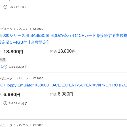
1
8/5 21:13
終了
ンピュータ
パソコン
X68000
68000シリーズ用 SASI/SCSI HDDの替わりにCFカードを接続する変
設定済CF4GB付【台数限定】
18,800
18,800
円
札
円
開始
使用
1
8/4 13:33
終了
ンピュータ
パソコン
X68000
xC Floppy Emulator X68000 ACE/EXPERT/SUPER/XVI/PRO/PR
6,980
6,980
円
札
円
開始
1
8/4 01:44
終了
ンピュータ
パソコン
X68000