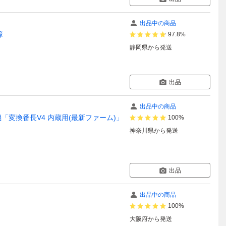
出品中の商品
障
97.8%
静岡県
から発送
出品
出品中の商品
換機「変換番長V4 内蔵用(最新ファーム)」
100%
神奈川県
から発送
出品
出品中の商品
100%
大阪府
から発送