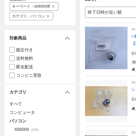
キーワード
：
x68000用
終了日時が近い順
カテゴリ
：
パソコン
コ
○
対象商品
【
鑑定付き
落
送料無料
未
匿名配送
コンビニ受取
コ
シ
カテゴリ
落
すべて
コンピュータ
パソコン
X68000
（
375
）
コ