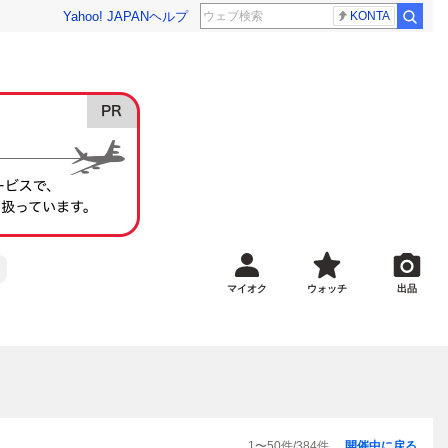
Yahoo! JAPAN
ヘルプ
KONTA
マイオク
ウォッチ
出品
1
〜
50
件/
384
件
開催中に戻る