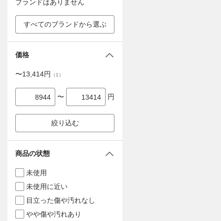
ブランドはありません
すべてのブランドから選ぶ
価格
〜
13,414
円
（
1
）
〜
円
絞り込む
商品の状態
未使用
未使用に近い
目立った傷や汚れなし
やや傷や汚れあり