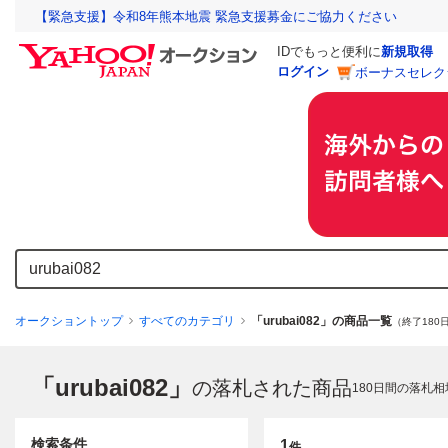
【緊急支援】令和8年熊本地震 緊急支援募金にご協力ください
IDでもっと便利に
新規取得
ログイン
ボーナスセレク
オークショントップ
すべてのカテゴリ
「urubai082」の商品一覧
（終了180
「urubai082」
の落札された商品
180
日間の落札相
検索条件
1
件