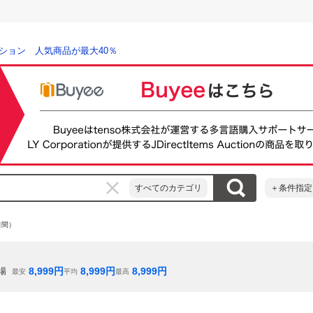
ション 人気商品が最大40％
すべてのカテゴリ
＋条件指定
日間）
8,999
円
8,999
円
8,999
円
場
最安
平均
最高