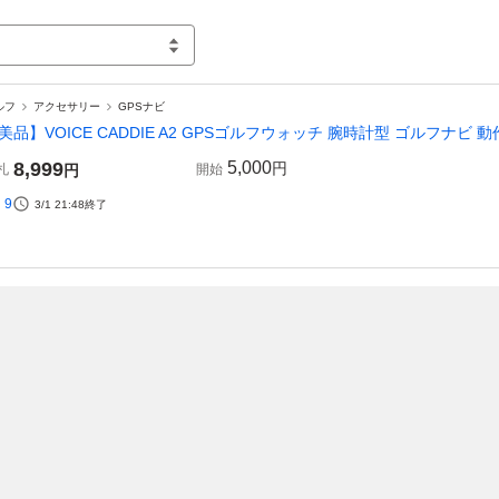
ルフ
アクセサリー
GPSナビ
美品】VOICE CADDIE A2 GPSゴルフウォッチ 腕時計型 ゴルフナビ 動作
8,999
5,000
円
札
円
開始
9
3/1 21:48
終了