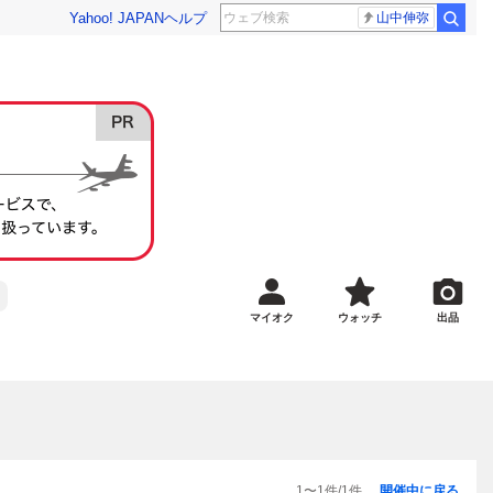
Yahoo! JAPAN
ヘルプ
山中伸弥
マイオク
ウォッチ
出品
1
〜
1
件/
1
件
開催中に戻る