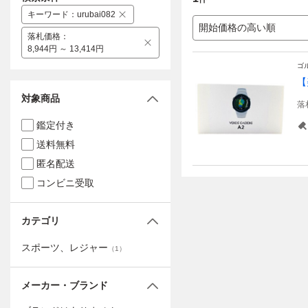
キーワード
：
urubai082
開始価格の高い順
落札価格
：
8,944円 ～ 13,414円
ゴ
【
対象商品
落
鑑定付き
送料無料
匿名配送
コンビニ受取
カテゴリ
スポーツ、レジャー
（
1
）
メーカー・ブランド