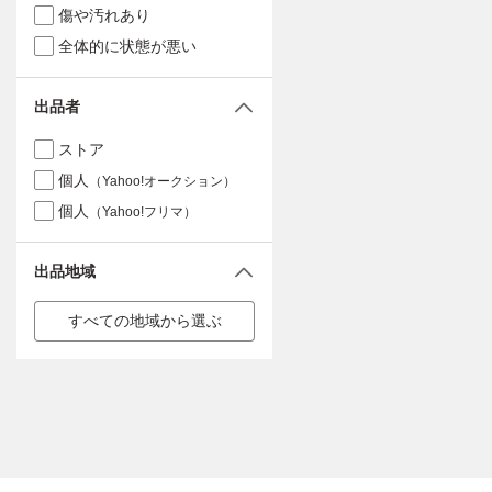
傷や汚れあり
全体的に状態が悪い
出品者
ストア
個人
（Yahoo!オークション）
個人
（Yahoo!フリマ）
出品地域
すべての地域から選ぶ