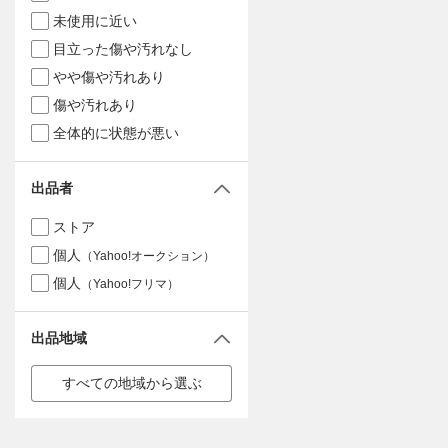
未使用に近い
目立った傷や汚れなし
やや傷や汚れあり
傷や汚れあり
全体的に状態が悪い
出品者
ストア
個人
（Yahoo!オークション）
個人
（Yahoo!フリマ）
出品地域
すべての地域から選ぶ