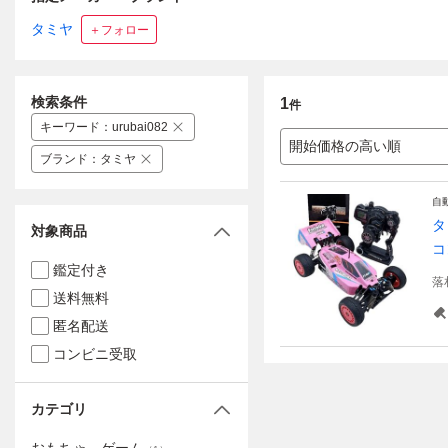
タミヤ
＋フォロー
検索条件
1
件
キーワード
：
urubai082
開始価格の高い順
ブランド
：
タミヤ
自
タ
対象商品
コ
鑑定付き
落
送料無料
匿名配送
コンビニ受取
カテゴリ