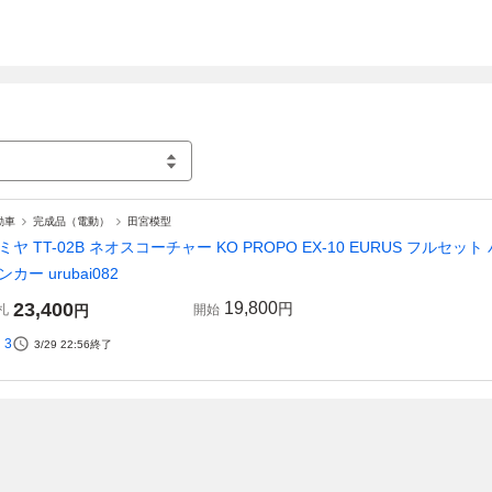
動車
完成品（電動）
田宮模型
ミヤ TT-02B ネオスコーチャー KO PROPO EX-10 EURUS フルセ
ンカー urubai082
23,400
19,800
円
札
円
開始
3
3/29 22:56
終了