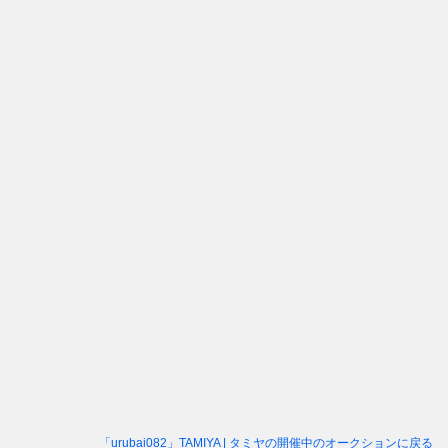
「urubai082」TAMIYA | タミヤ
の開催中のオークションに戻る