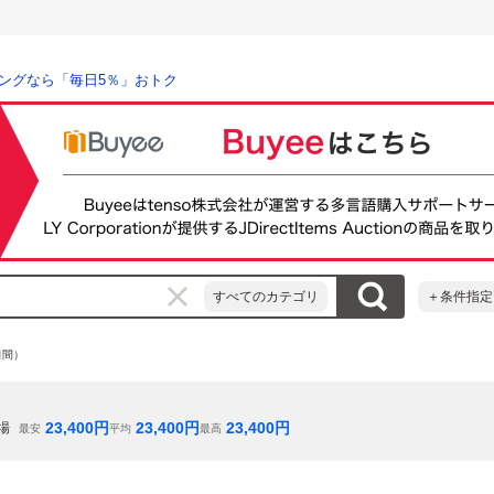
ングなら「毎日5％」おトク
すべてのカテゴリ
＋条件指定
日間）
23,400
円
23,400
円
23,400
円
場
最安
平均
最高