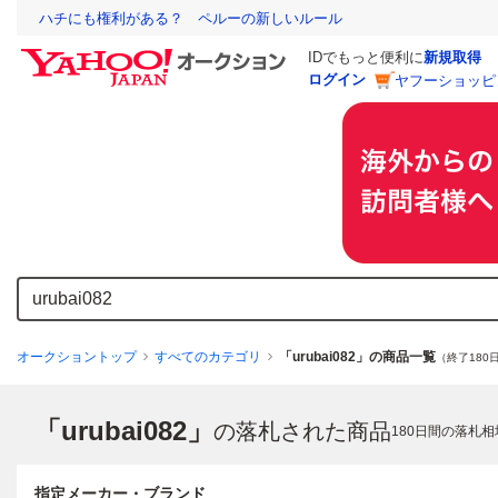
ハチにも権利がある？ ペルーの新しいルール
IDでもっと便利に
新規取得
ログイン
ヤフーショッピ
オークショントップ
すべてのカテゴリ
「urubai082」の商品一覧
（終了180
「urubai082」
の落札された商品
180
日間の落札相
指定メーカー・ブランド