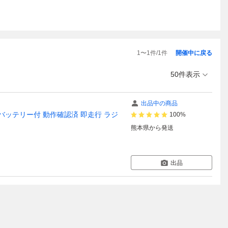
1
〜
1
件/
1
件
開催中に戻る
50件表示
出品中の商品
ット バッテリー付 動作確認済 即走行 ラジ
100%
熊本県
から発送
出品