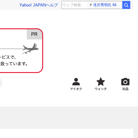
Yahoo! JAPAN
ヘルプ
滝沢秀明氏 IMPACT26
マイオク
ウォッチ
出品