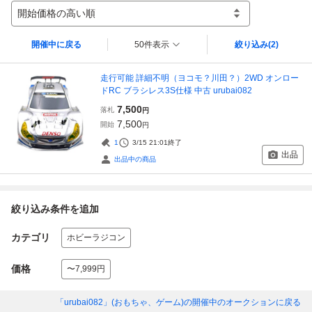
開始価格の高い順
開催中に戻る
50件表示
絞り込み
(2)
走行可能 詳細不明（ヨコモ？川田？）2WD オンロー
ドRC ブラシレス3S仕様 中古 urubai082
7,500
落札
円
7,500
開始
円
1
3/15 21:01
終了
出品
出品中の商品
絞り込み条件を追加
カテゴリ
ホビーラジコン
価格
〜7,999円
「urubai082」(おもちゃ、ゲーム)
の開催中のオークションに戻る