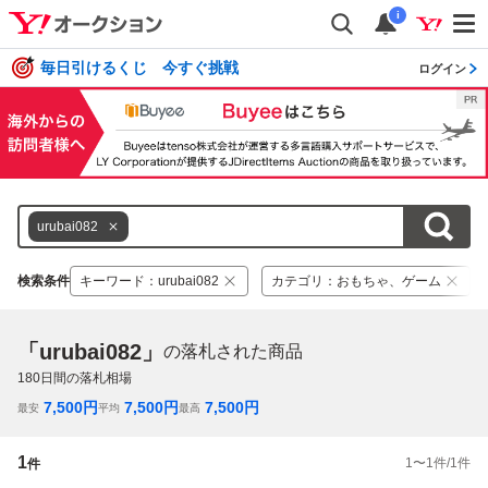
i
毎日引けるくじ 今すぐ挑戦
ログイン
urubai082
検索条件
キーワード
：
urubai082
カテゴリ
：
おもちゃ、ゲーム
「urubai082」
の落札された商品
180
日間の落札相場
7,500
円
7,500
円
7,500
円
最安
平均
最高
1
1
〜
1
件/
1
件
件