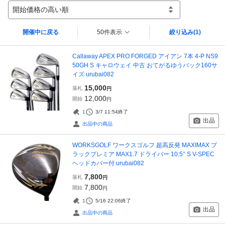
開始価格の高い順
開催中に戻る
50件表示
絞り込み
(1)
Callaway APEX PRO FORGED アイアン 7本 4-P NS9
50GH S キャロウェイ 中古 おてがるゆうパック160サ
イズ urubai082
15,000
落札
円
12,000
開始
円
1
3/7 11:54
終了
出品
出品中の商品
WORKSGOLF ワークスゴルフ 超高反発 MAXIMAX ブ
ラックプレミア MAX1.7 ドライバー 10.5° S V-SPEC
ヘッドカバー付 urubai082
7,800
落札
円
7,800
開始
円
1
5/16 22:06
終了
出品
出品中の商品