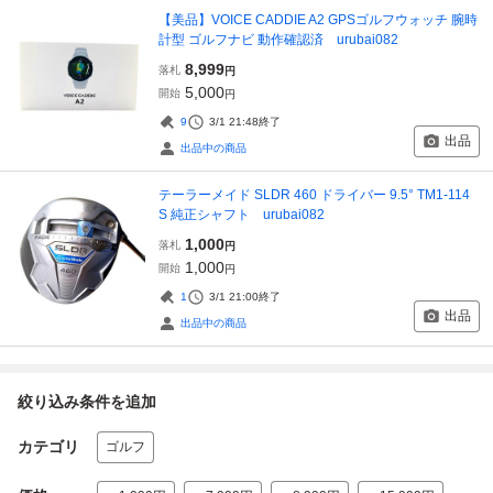
【美品】VOICE CADDIE A2 GPSゴルフウォッチ 腕時
計型 ゴルフナビ 動作確認済 urubai082
8,999
落札
円
5,000
開始
円
9
3/1 21:48
終了
出品
出品中の商品
テーラーメイド SLDR 460 ドライバー 9.5° TM1-114
S 純正シャフト urubai082
1,000
落札
円
1,000
開始
円
1
3/1 21:00
終了
出品
出品中の商品
絞り込み条件を追加
カテゴリ
ゴルフ