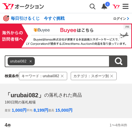
i
毎日引けるくじ 今すぐ挑戦
ログイン
urubai082
検索条件
キーワード
：
urubai082
カテゴリ
：
スポーツ別
「urubai082」
の落札された商品
180
日間の落札相場
1,000
円
8,199
円
15,000
円
最安
平均
最高
4
1
〜
4
件/
4
件
件