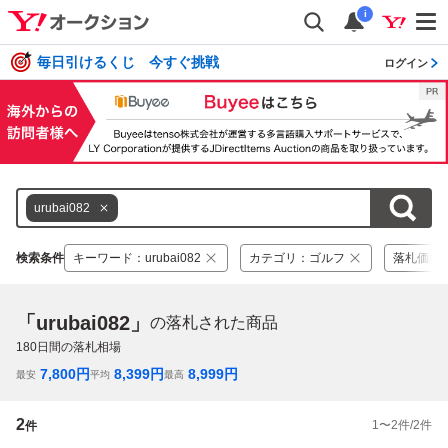
i
毎日引けるくじ 今すぐ挑戦
ログイン
urubai082
検索条件
キーワード
：
urubai082
カテゴリ
：
ゴルフ
落札価格
「urubai082」
の落札された商品
180
日間の落札相場
7,800
円
8,399
円
8,999
円
最安
平均
最高
2
1
〜
2
件/
2
件
件