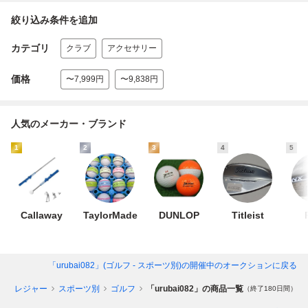
絞り込み条件を追加
カテゴリ
クラブ
アクセサリー
価格
〜7,999円
〜9,838円
人気のメーカー・ブランド
1
2
3
4
5
Callaway
TaylorMade
DUNLOP
Titleist
「urubai082」(ゴルフ - スポーツ別)
の開催中のオークションに戻る
ツ、レジャー
スポーツ別
ゴルフ
「urubai082」の商品一覧
（終了180日間）