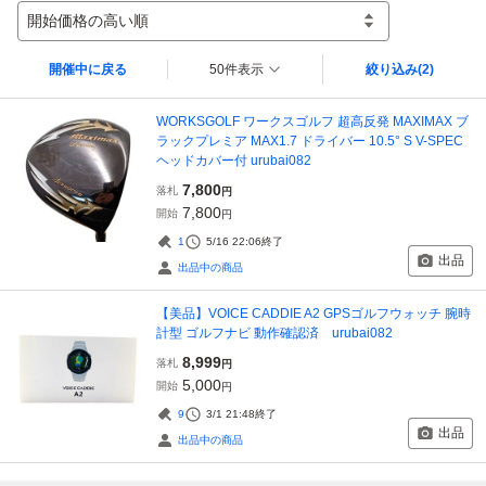
開始価格の高い順
開催中に戻る
50件表示
絞り込み
(2)
WORKSGOLF ワークスゴルフ 超高反発 MAXIMAX ブ
ラックプレミア MAX1.7 ドライバー 10.5° S V-SPEC
ヘッドカバー付 urubai082
7,800
落札
円
7,800
開始
円
1
5/16 22:06
終了
出品
出品中の商品
【美品】VOICE CADDIE A2 GPSゴルフウォッチ 腕時
計型 ゴルフナビ 動作確認済 urubai082
8,999
落札
円
5,000
開始
円
9
3/1 21:48
終了
出品
出品中の商品