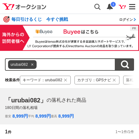
i
毎日引けるくじ 今すぐ挑戦
ログイン
urubai082
検索条件
キーワード
：
urubai082
カテゴリ
：
GPSナビ
落札価
「urubai082」
の落札された商品
180
日間の落札相場
8,999
円
8,999
円
8,999
円
最安
平均
最高
1
1
〜
1
件/
1
件
件