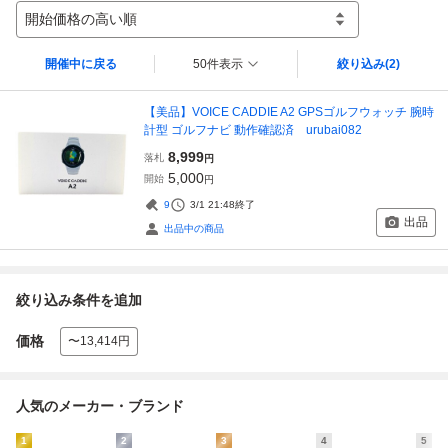
開始価格の高い順
開催中に戻る
50件表示
絞り込み
(2)
【美品】VOICE CADDIE A2 GPSゴルフウォッチ 腕時
計型 ゴルフナビ 動作確認済 urubai082
8,999
落札
円
5,000
開始
円
9
3/1 21:48
終了
出品
出品中の商品
絞り込み条件を追加
価格
〜13,414円
人気のメーカー・ブランド
1
2
3
4
5