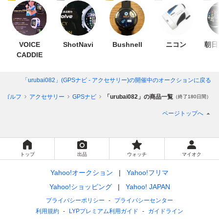
VOICE
ShotNavi
Bushnell
ニコン
朝日
CADDIE
「urubai082」(GPSナビ - アクセサリー)
の開催中のオークションに戻る
ゴルフ
アクセサリー
GPSナビ
「urubai082」の商品一覧
（終了180日間）
ページトップへ
トップ
出品
ウォッチ
マイオク
Yahoo!オークション
Yahoo!フリマ
Yahoo!ショッピング
Yahoo! JAPAN
プライバシーポリシー
プライバシーセンター
利用規約
LYPプレミアム利用ガイド
ガイドライン