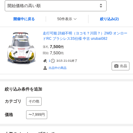
開始価格の高い順
開催中に戻る
50件表示
絞り込み
(2)
走行可能 詳細不明（ヨコモ？川田？）2WD オンロー
ドRC ブラシレス3S仕様 中古 urubai082
7,500
落札
円
7,500
開始
円
1
3/15 21:01
終了
出品
出品中の商品
絞り込み条件を追加
カテゴリ
その他
価格
〜7,999円