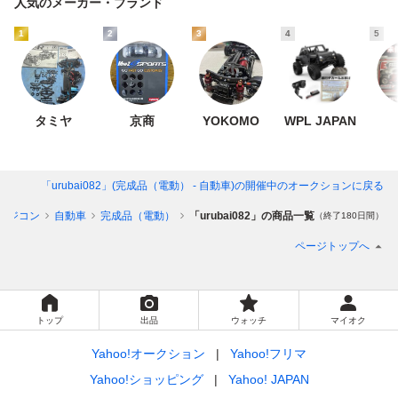
人気のメーカー・ブランド
1
2
3
4
5
タミヤ
京商
YOKOMO
WPL JAPAN
「urubai082」(完成品（電動） - 自動車)
の開催中のオークションに戻る
ラジコン
自動車
完成品（電動）
「urubai082」の商品一覧
（終了180日間）
ページトップへ
トップ
出品
ウォッチ
マイオク
Yahoo!オークション
Yahoo!フリマ
Yahoo!ショッピング
Yahoo! JAPAN