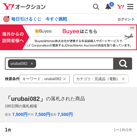
i
毎日引けるくじ 今すぐ挑戦
ログイン
urubai082
検索条件
キーワード
：
urubai082
カテゴリ
：
完成品（電動）
「urubai082」
の落札された商品
180
日間の落札相場
7,500
円
7,500
円
7,500
円
最安
平均
最高
1
1
〜
1
件/
1
件
件