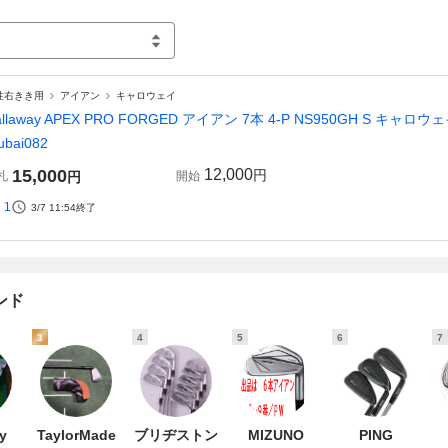
性右きき用
アイアン
キャロウェイ
allaway APEX PRO FORGED アイアン 7本 4-P NS950GH S 
ubai082
15,000
12,000
円
札
円
開始
1
3/7 11:54
終了
ンド
3
4
5
6
7
y
TaylorMade
ブリヂストン
MIZUNO
PING