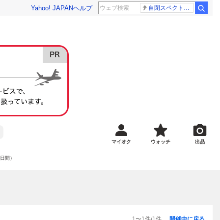
Yahoo! JAPAN
ヘルプ
自閉スペクトラム症
マイオク
ウォッチ
出品
0日間）
1
〜
1
件/
1
件
開催中に戻る