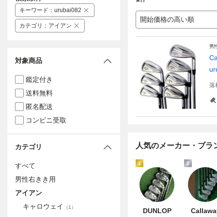
キーワード
：
urubai082
開始価格の高い順
カテゴリ
：
アイアン
男
C
対象商品
ur
鑑定付き
落
送料無料
匿名配送
コンビニ受取
人気のメーカー・ブラ
カテゴリ
1
2
すべて
男性右きき用
アイアン
キャロウェイ
（
1
）
DUNLOP
Callawa