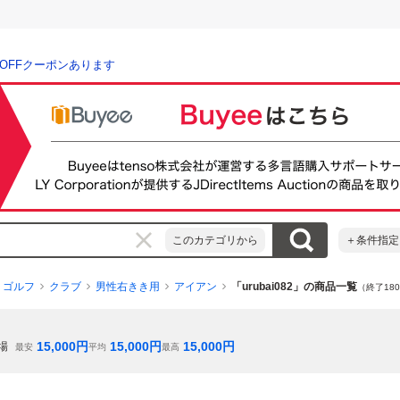
％OFFクーポンあります
このカテゴリから
＋条件指定
ゴルフ
クラブ
男性右きき用
アイアン
「urubai082」の商品一覧
（終了18
15,000
円
15,000
円
15,000
円
場
最安
平均
最高