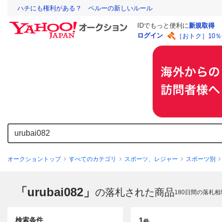
ハチにも権利がある？ ペルーの新しいルール
IDでもっと便利に
新規取得
ログイン
［おトク］10
オークショントップ
すべてのカテゴリ
スポーツ、レジャー
スポーツ別
「urubai082」
の落札された商品
180
日間の落札相
検索条件
1
件