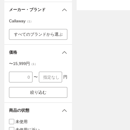
メーカー・ブランド
Callaway
（
1
）
すべてのブランドから選ぶ
価格
〜
15,999
円
（
1
）
〜
円
絞り込む
商品の状態
未使用
未使用に近い