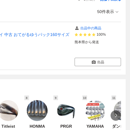
50件表示
出品中の商品
キャロウェイ 中古 おてがるゆうパック160サイズ
100%
熊本県
から発送
出品
8
9
10
11
Titleist
HONMA
PRGR
YAMAHA
ダンロッ