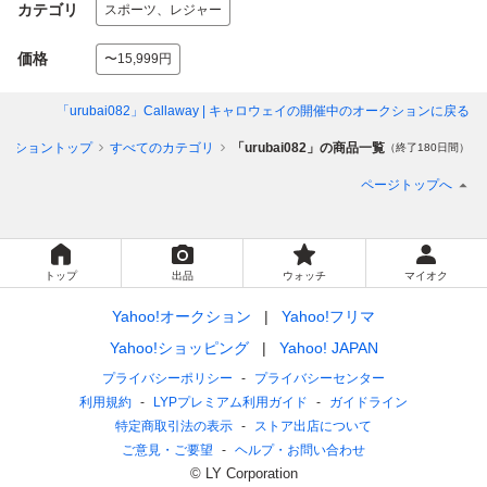
カテゴリ
スポーツ、レジャー
価格
〜15,999円
「urubai082」Callaway | キャロウェイ
の開催中のオークションに戻る
ークショントップ
すべてのカテゴリ
「urubai082」の商品一覧
（終了180日間）
ページトップへ
トップ
出品
ウォッチ
マイオク
Yahoo!オークション
Yahoo!フリマ
Yahoo!ショッピング
Yahoo! JAPAN
プライバシーポリシー
プライバシーセンター
利用規約
LYPプレミアム利用ガイド
ガイドライン
特定商取引法の表示
ストア出店について
ご意見・ご要望
ヘルプ・お問い合わせ
© LY Corporation