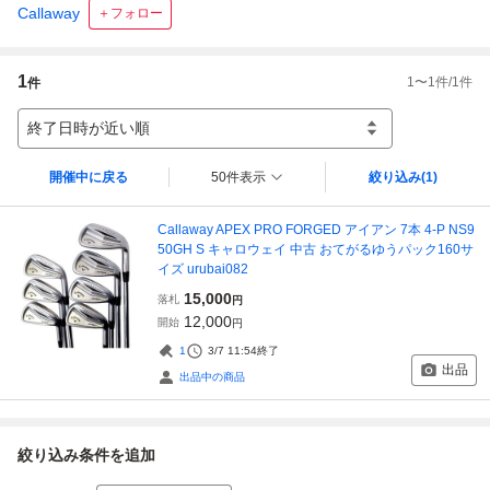
Callaway
＋フォロー
1
1
〜
1
件/
1
件
件
終了日時が近い順
開催中に戻る
50件表示
絞り込み
(1)
Callaway APEX PRO FORGED アイアン 7本 4-P NS9
50GH S キャロウェイ 中古 おてがるゆうパック160サ
イズ urubai082
15,000
落札
円
12,000
開始
円
1
3/7 11:54
終了
出品
出品中の商品
絞り込み条件を追加