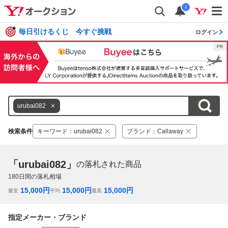
i
毎日引けるくじ 今すぐ挑戦
ログイン
urubai082
検索条件
キーワード
：
urubai082
ブランド
：
Callaway
「urubai082」
の落札された商品
180
日間の落札相場
15,000
円
15,000
円
15,000
円
最安
平均
最高
指定メーカー・ブランド