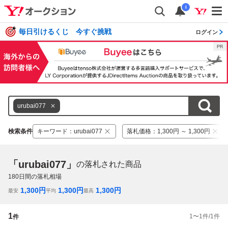
i
毎日引けるくじ 今すぐ挑戦
ログイン
urubai077
検索条件
キーワード
：
urubai077
落札価格
：
1,300円 ～ 1,300円
「urubai077」
の落札された商品
180
日間の落札相場
1,300
円
1,300
円
1,300
円
最安
平均
最高
1
1
〜
1
件/
1
件
件