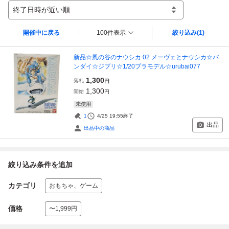
終了日時が近い順
開催中に戻る
100件表示
絞り込み
(1)
新品☆風の谷のナウシカ 02 メーヴェとナウシカ☆バ
ンダイ☆ジブリ☆1/20プラモデル☆urubai077
1,300
落札
円
1,300
開始
円
未使用
1
4/25 19:55
終了
出品
出品中の商品
絞り込み条件を追加
カテゴリ
おもちゃ、ゲーム
価格
〜1,999円