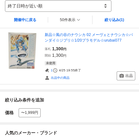
終了日時が近い順
開催中に戻る
50件表示
絞り込み
(1)
新品☆風の谷のナウシカ 02 メーヴェとナウシカ☆バ
ンダイ☆ジブリ☆1/20プラモデル☆urubai077
1,300
落札
円
1,300
開始
円
未使用
1
4/25 19:55
終了
出品
出品中の商品
絞り込み条件を追加
価格
〜1,999円
人気のメーカー・ブランド