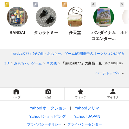
1
2
3
4
5
BANDAI
タカラトミー
任天堂
バンダイナム
ホビ
コエンターテ
インメント
「urubai077」(その他 - おもちゃ、ゲーム)
の開催中のオークションに戻る
テゴリ
おもちゃ、ゲーム
その他
「urubai077」の商品一覧
（終了180日間）
ページトップへ
トップ
出品
ウォッチ
マイオク
Yahoo!オークション
Yahoo!フリマ
Yahoo!ショッピング
Yahoo! JAPAN
プライバシーポリシー
プライバシーセンター