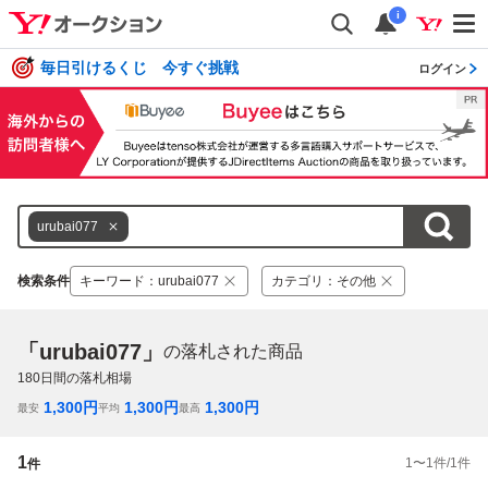
i
毎日引けるくじ 今すぐ挑戦
ログイン
urubai077
検索条件
キーワード
：
urubai077
カテゴリ
：
その他
「urubai077」
の落札された商品
180
日間の落札相場
1,300
円
1,300
円
1,300
円
最安
平均
最高
1
1
〜
1
件/
1
件
件