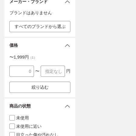
メーカー・ブランド
ブランドはありません
すべてのブランドから選ぶ
価格
〜
1,999
円
（
1
）
〜
円
絞り込む
商品の状態
未使用
未使用に近い
目立った傷や汚れなし