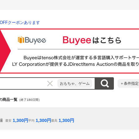
％OFFクーポンあります
おもちゃ、ゲーム
＋条件指定
7」の商品一覧
（終了180日間）
1,300
円
1,300
円
1,300
円
場
最安
平均
最高