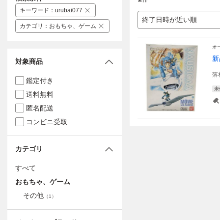
キーワード
：
urubai077
終了日時が近い順
カテゴリ
：
おもちゃ、ゲーム
オ
新
対象商品
落
鑑定付き
未
送料無料
匿名配送
コンビニ受取
カテゴリ
すべて
おもちゃ、ゲーム
その他
（
1
）