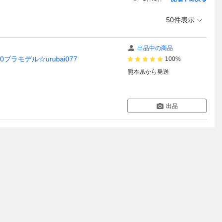
50件表示
出品中の商品
ラモデル☆urubai077
100%
熊本県
から発送
出品