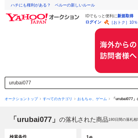
ハチにも権利がある？ ペルーの新しいルール
IDでもっと便利に
新規取得
ログイン
［おトク］10
オークショントップ
すべてのカテゴリ
おもちゃ、ゲーム
「urubai07
「urubai077」
の落札された商品
180
日間の落札相
検索条件
1
件