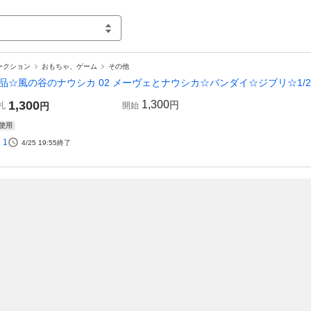
ークション
おもちゃ、ゲーム
その他
品☆風の谷のナウシカ 02 メーヴェとナウシカ☆バンダイ☆ジブリ☆1/20プ
1,300
1,300
円
札
円
開始
使用
1
4/25 19:55
終了