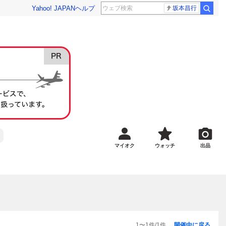
Yahoo! JAPAN
ヘルプ
坂本昌行
マイオク
ウォッチ
出品
1
〜
1
件/
1
件
開催中に戻る